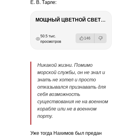
Е. В. Тарле
:
МОЩНЫЙ ЦВЕТНОЙ СВЕТ – NANLITE FC-500C
РЕКЛАМА
РЕКЛАМА
РЕКЛАМА
РЕКЛАМА
РЕКЛАМА
РЕКЛАМА
50.5 тыс.
146
просмотров
Никакой жизни. Помимо
морской службы, он не знал и
знать не хотел и просто
отказывался признавать для
себя возможность
существования не на военном
корабле или не в военном
порту.
Уже тогда Нахимов был предан