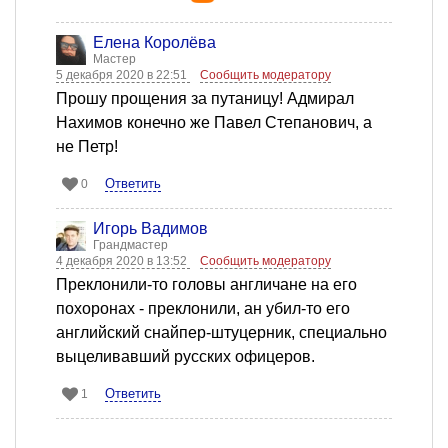
Елена Королёва
Мастер
5 декабря 2020 в 22:51
Сообщить модератору
Прошу прощения за путаницу! Адмирал
Нахимов конечно же Павел Степанович, а
не Петр!
Ответить
0
Игорь Вадимов
Грандмастер
4 декабря 2020 в 13:52
Сообщить модератору
Преклонили-то головы англичане на его
похоронах - преклонили, ан убил-то его
английский снайпер-штуцерник, специально
выцеливавший русских офицеров.
Ответить
1