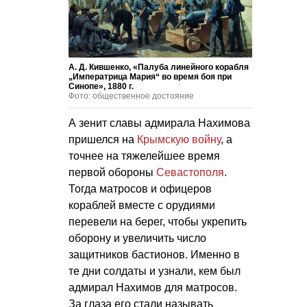
А. Д. Кившенко, «Палуба линейного корабля
„Императрица Мария“ во время боя при
Синопе», 1880 г.
Фото: общественное достояние
А зенит славы адмирала Нахимова
пришелся на
Крымскую войну
, а
точнее на тяжелейшее время
первой обороны
Севастополя
.
Тогда матросов и офицеров
кораблей вместе с орудиями
перевели на берег, чтобы укрепить
оборону и увеличить число
защитников бастионов. Именно в
те дни солдаты и узнали, кем был
адмирал Нахимов для матросов.
За глаза его стали называть