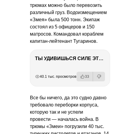
трюмах можно было перевозить
различный груз. Водоизмещением
«Змея» была 500 тонн. Экипаж
состоял из 5 офицеров и 150
матросов. Командовал кораблем
капитан-лейтенант Тугаринов.
ТЫ УДИВИШЬСЯ СИЛЕ ЭТО ЧЕЛОВЕКА! Блог о нашей поездке в Вышний Волочек
РЕКЛАМА
РЕКЛАМА
РЕКЛАМА
40.1 тыс. просмотров
33
Все бы ничего, да это судно давно
требовало переборки корпуса,
которую так и не успели
провести — началась война. В
трюмы «Змеи» погрузили 40 тыс.
турецких пистолетов и ятаганов, 14