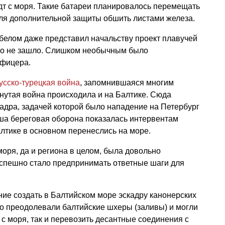
дт с моря. Такие батареи планировалось перемещать
для дополнительной защиты обшить листами железа.
белом даже представил начальству проект плавучей
ело не зашло. Слишком необычным было
офицера.
усско-турецкая война
, запомнившаяся многим
янутая война происходила и на Балтике. Сюда
адра, задачей которой было нападение на Петербург
ша береговая оборона показалась интервентам
алтике в основном перенеслись на море.
 моря, да и региона в целом, была довольно
 спешно стало предпринимать ответные шаги для
ие создать в Балтийском море эскадру канонерских
но преодолевали балтийские шхеры (заливы) и могли
 с моря, так и перевозить десантные соединения с