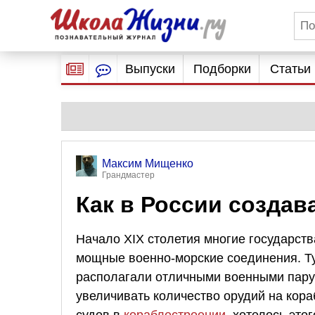
Выпуски
Подборки
Статьи
Максим Мищенко
Грандмастер
Как в России созда
Начало ХIХ столетия многие государств
мощные военно-морские соединения. Ту
располагали отличными военными парус
увеличивать количество орудий на кора
судов в
кораблестроении
, хотелось это