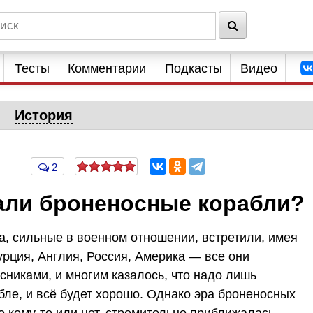
Тесты
Комментарии
Подкасты
Видео
История
2
вали броненосные корабли?
а, сильные в военном отношении, встретили, имея
рция, Англия, Россия, Америка — все они
никами, и многим казалось, что надо лишь
бле, и всё будет хорошо. Однако эра броненосных
го кому-то или нет, стремительно приближалась.