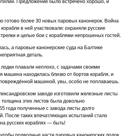
тилии. Предложение было встречено хорошо, и
ло готово более 30 новых паровых канонерок. Война
корабли в ней участвовали: охраняли русские
стрелки и целые бои с кораблями непрошеных гостей.
ась, а паровые канонерские суда на Балтике
неприятная деталь.
лодки плавали неплохо, с задачами своими
я машина находилась близко от бортов корабля, и
 повреждённой машиной, увы, особо не поплаваешь.
Александровском заводе изготовили железные листы
 толщина этих листов была довольно
5 года полученные с завода листы долго
й. После таких впечатляющих испытаний стало
на русских кораблях — быть!
 чтобы подводные части паровых канонерских лодок