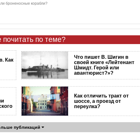
вали броненосные корабли?
 почитать по теме?
Что пишет В. Шигин в
. Как
своей книге «Лейтенант
Шмидт. Герой или
авантюрист?»?
Как отличить тракт от
ии
шоссе, а проезд от
ского
переулка?
ольше публикаций