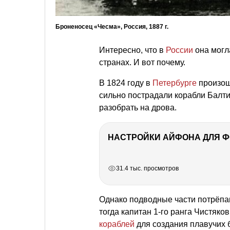
Броненосец «Чесма», Россия, 1887 г.
Интересно, что в
России
она могла
странах. И вот почему.
В 1824 году в
Петербурге
произош
сильно пострадали корабли Балти
разобрать на дрова.
НАСТРОЙКИ АЙФОНА ДЛЯ 
РЕКЛАМА
РЕКЛАМА
РЕКЛАМА
РЕКЛАМА
31.4 тыс. просмотров
Однако подводные части потрёпа
тогда капитан 1-го ранга Чистяк
кораблей
для создания плавучих 