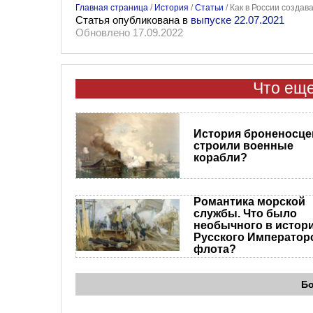
Главная страница
/
История
/
Статьи
/
Как в России созда
Статья опубликована в
выпуске 22.07.2021
Обновлено 17.09.2022
Что еще
История броненосцев
строили военные
корабли?
Романтика морской
службы. Что было
необычного в истор
Русского Император
флота?
Б