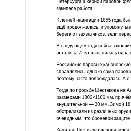
Петербурга шхерной паровой фло
закипела работа.
К летней навигации 1855 года бы
ещё продолжалась, и упомянутые 
берега от захватчиков, вели пере
В следующем году война закончил
остались. И тут выяснилась одна 
Российские паровые канонерские 
справлялись, однако сама парова
поэтому часто повреждалась. А с
Тогда по просьбе Шестакова на 
размерами 1800×1100 мм, причём
внушительной — 30 мм. Зимой 185
обстреливали из различных оруди
очевидным, что броневой защите 
Капитан Шестаков распорядился,