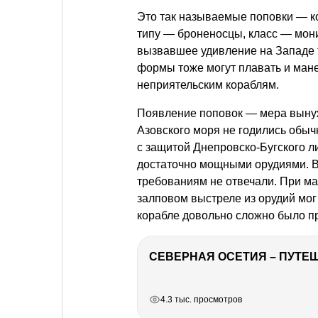
Это так называемые поповки — к
типу — броненосцы, класс — мони
вызвавшее удивление на Западе т
формы тоже могут плавать и мане
неприятельским кораблям.
Появление поповок — мера вынуж
Азовского моря не годились обы
с защитой Днепровско-Бугского л
достаточно мощными орудиями. В
требованиям не отвечали. При м
залповом выстреле из орудий мог 
корабле довольно сложно было 
СЕВЕРНАЯ ОСЕТИЯ – ПУТЕШ
РЕКЛАМА
РЕКЛАМА
РЕКЛАМА
РЕКЛАМА
РЕКЛАМА
4.3 тыс. просмотров