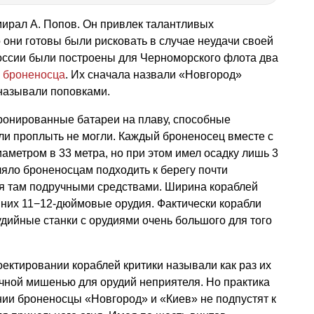
ирал А. Попов. Он привлек талантливых
о они готовы были рисковать в случае неудачи своей
России были построены для Черноморского флота два
 броненосца
. Их сначала назвали «Новгород»
 называли поповками.
ронированные батареи на плаву, способные
ли проплыть не могли. Каждый броненосец вместе с
аметром в 33 метра, но при этом имел осадку лишь 3
ляло броненосцам подходить к берегу почти
я там подручными средствами. Ширина кораблей
 них 11−12-дюймовые орудия. Фактически корабли
дийные станки с орудиями очень большого для того
оектировании кораблей критики называли как раз их
чной мишенью для орудий неприятеля. Но практика
нии броненосцы «Новгород» и «Киев» не подпустят к