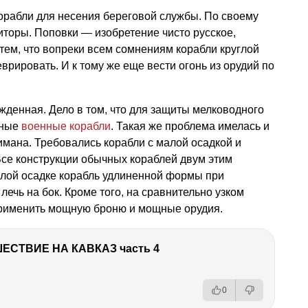
орабли для несения береговой службы. По своему
торы. Поповки — изобретение чисто русское,
ем, что вопреки всем сомнениям корабли круглой
врировать. И к тому же еще вести огонь из орудий по
денная. Дело в том, что для защиты мелководного
чные
военные корабли
. Такая же проблема имелась и
имана. Требовались корабли с малой осадкой и
се конструкции обычных кораблей двум этим
алой осадке корабль удлиненной формы при
лечь на бок. Кроме того, на сравнительно узком
применить мощную броню и мощные орудия.
ЕСТВИЕ НА КАВКАЗ часть 4
0