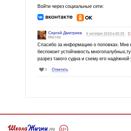
Войти через социальные сети:
Сергей Дмитриев
6 октября 2018 в 00:29
С
Мастер
Спасибо за информацию о поповках. Мне 
беспокоит устойчивость многопалубных,ту
разрез такого судна и схему его надёжной
Ответить
0
12+