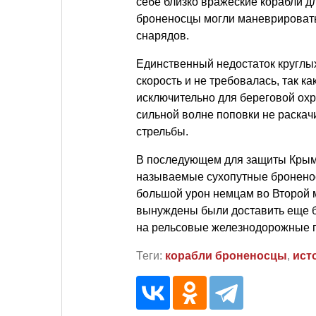
себе близко вражеские корабли д
броненосцы могли маневрировать
снарядов.
Единственный недостаток круглых
скорость и не требовалась, так 
исключительно для береговой ох
сильной волне поповки не раскач
стрельбы.
В последующем для защиты Крыма
называемые сухопутные броненос
большой урон немцам во Второй 
вынуждены были доставить еще б
на рельсовые железнодорожные п
Теги:
корабли броненосцы
,
ист