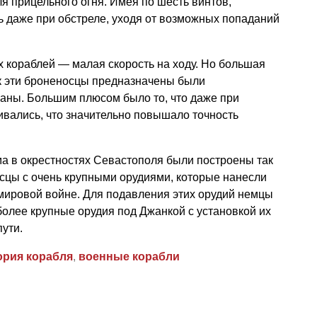
ля прицельного огня. Имея по шесть винтов,
 даже при обстреле, уходя от возможных попаданий
 кораблей — малая скорость на ходу. Но большая
как эти броненосцы предназначены были
раны. Большим плюсом было то, что даже при
ивались, что значительно повышало точность
 в окрестностях Севастополя были построены так
цы с очень крупными орудиями, которые нанесли
мировой войне. Для подавления этих орудий немцы
олее крупные орудия под Джанкой с установкой их
ути.
ория корабля
,
военные корабли