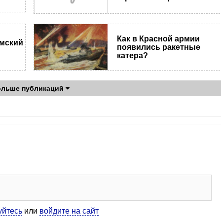
Как в Красной армии
мский
появились ракетные
катера?
ольше публикаций
уйтесь
или
войдите на сайт