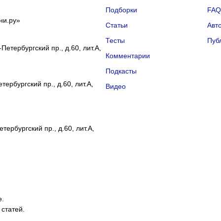
Подборки
FA
ни.ру»
Статьи
Авт
Тесты
Пуб
Петербургский пр., д.60, лит.А,
Комментарии
Подкасты
ербургский пр., д.60, лит.А,
Видео
тербургский пр., д.60, лит.А,
е.
 статей.