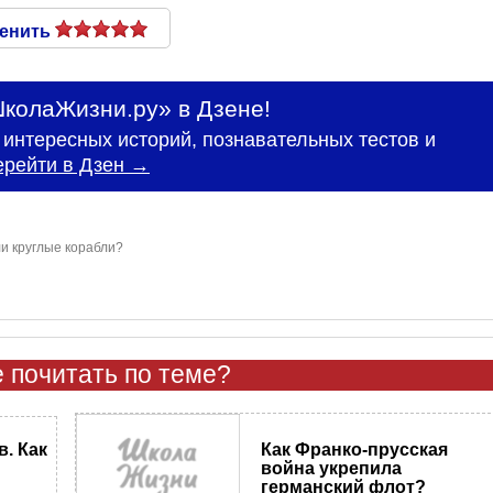
енить
колаЖизни.ру» в Дзене!
интересных историй, познавательных тестов и
ерейти в Дзен →
и круглые корабли?
 почитать по теме?
Как Франко-прусская
. Как
война укрепила
германский флот?