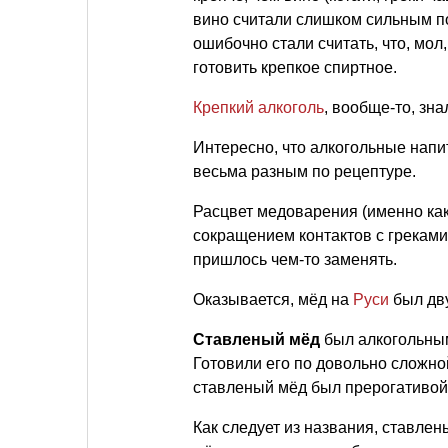
вино считали слишком сильным по
ошибочно стали считать, что, мо
готовить крепкое спиртное.
Крепкий алкоголь
, вообще-то, зн
Интересно, что алкогольные напи
весьма разным по рецептуре.
Расцвет медоварения (именно как
сокращением контактов с греками.
пришлось чем-то заменять.
Оказывается, мёд на
Руси
был дву
Ставленый мёд
был алкогольным
Готовили его по довольно сложной
ставленый мёд был прерогативой
Как следует из названия, ставлен