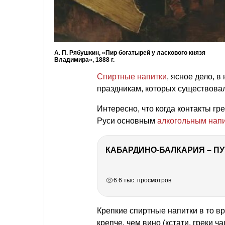
А. П. Рябушкин, «Пир богатырей у ласкового князя
Владимира», 1888 г.
Спиртные напитки
, ясное дело, 
праздникам, которых существовало
Интересно, что когда контакты г
Руси основным
алкогольным нап
КАБАРДИНО-БАЛКАРИЯ – ПУ
РЕКЛАМА
РЕКЛАМА
РЕКЛАМА
РЕКЛАМА
6.6 тыс. просмотров
Крепкие спиртные напитки в то в
крепче, чем вино (кстати, греки ч