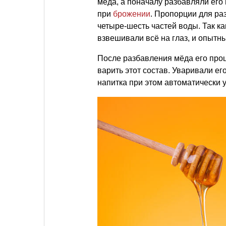
мёда, а поначалу разбавляли его
при
брожении
. Пропорции для ра
четыре-шесть частей воды. Так ка
взвешивали всё на глаз, и опытны
После разбавления мёда его проц
варить этот состав. Уваривали его
напитка при этом автоматически 