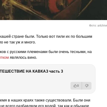
Фото: artchiv
в нашей стране были. Только вот пили их по большим
 не так уж и много.
реков с русскими племенами были очень тесными, на
итком
являлось вино.
ТЕШЕСТВИЕ НА КАВКАЗ часть 3
0
ремя в наших краях также существовали. Были они
аще всего разбавляли его водой, так как и обычное