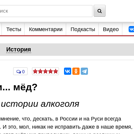
Тесты
Комментарии
Подкасты
Видео
История
0
... мёд?
истории алкоголя
нение, что, дескать, в России и на Руси всегда
 И это, мол, никак не исправить даже в наше время,