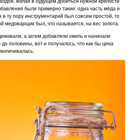
 водой, желая в будущем добиться нужной крепости
збавления были примерно такие: одна часть мёда и
к в ту пору инструментарий был совсем простой, то
й медоварщик был, что называется, на вес золота.
еживали, а затем добавляли хмель и начинали
 до половины, вот и получалось, что как бы цена
увеличивалась.