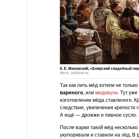
К. Е. Маковский, «Боярский свадебный пир в
Фото: artchive.ru
Так как пить мёд хотели не тольк
вареного
, или
медовухи
. Тут уж
изготовлении мёда ставленого. Кр
следствие, увеличения крепости г
А ещё — дрожжи и пивное сусло.
После варки такой мёд несколько 
укупоривали и ставили на лёд. В