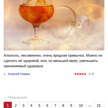
Алкоголь, несомненно, очень вредная привычка. Можно ли
сделать её здоровой, или, по меньшей мере, уменьшить
причиняемый здоровью
Алексей Норкин
5
← Предыдущая
...
1
2
3
4
5
6
7
8
9
10
15