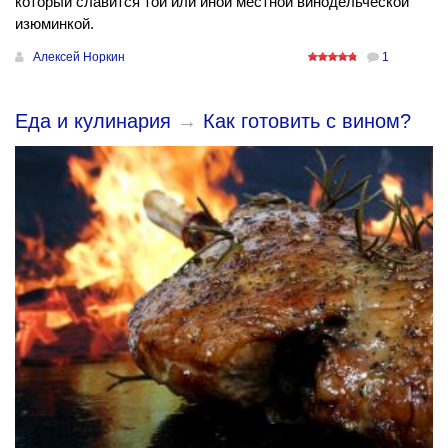
который славится той или иной местной винодельческой
изюминкой.
Алексей Норкин
1
Еда и кулинария
→
Как готовить с вином?