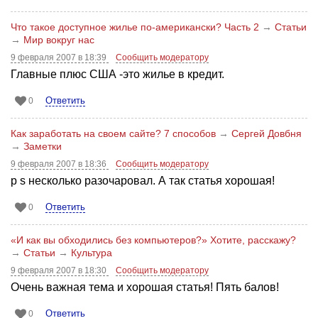
Что такое доступное жилье по-американски? Часть 2
→
Статьи
→
Мир вокруг нас
9 февраля 2007 в 18:39
Сообщить модератору
Главные плюс США -это жилье в кредит.
Ответить
0
Как заработать на своем сайте? 7 способов
→
Сергей Довбня
→
Заметки
9 февраля 2007 в 18:36
Сообщить модератору
p s несколько разочаровал. А так статья хорошая!
Ответить
0
«И как вы обходились без компьютеров?» Хотите, расскажу?
→
Статьи
→
Культура
9 февраля 2007 в 18:30
Сообщить модератору
Очень важная тема и хорошая статья! Пять балов!
Ответить
0