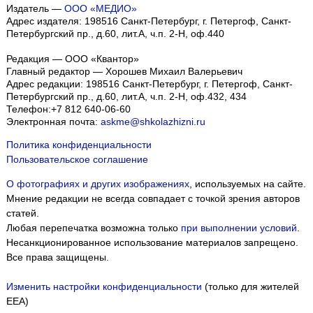
Издатель —
ООО «МЕДИО»
Адрес издателя: 198516 Санкт-Петербург, г. Петергоф, Санкт-
Петербургский пр., д.60, лит.А, ч.п. 2-Н, оф.440
Редакция — ООО «Квантор»
Главный редактор — Хорошев Михаил Валерьевич
Адрес редакции:
198516
Санкт-Петербург, г. Петергоф
,
Санкт-
Петербургский пр., д.60, лит.А, ч.п. 2-Н, оф.432, 434
Телефон:
+7 812 640-06-60
Электронная почта:
askme@shkolazhizni.ru
Политика конфиденциальности
Пользовательское соглашение
О фотографиях и других изображениях
, используемых на сайте.
Мнение редакции не всегда совпадает с точкой зрения авторов
статей.
Любая перепечатка возможна только
при выполнении условий
.
Несанкционированное использование материалов запрещено.
Все права защищены.
Изменить настройки конфиденциальности
(только для жителей
EEA)