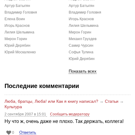
Артур Батыгян
Артур Батыгян
Владимир Головня
Владимир Головня
Елена Воин
Игорь Краснов
Игорь Краснов
Лилия Шельмина
Лилия Шельмина
Мирон Горин
Мирон Горин
Михаил Груздев
Юрий Дерябин
Самир Чурсин
Юрий Москаленко
Софья Тулина
Юрий Дерябин
Показать всех
Последние комментарии
Люба, братцы, Люба! или Как я книгу написал?
→
Статьи
→
Культура
2 сентября 2007 в 15:01
Сообщить модератору
Ну что ж, очень даже не плохо. Так держать, коллега!
Ответить
0