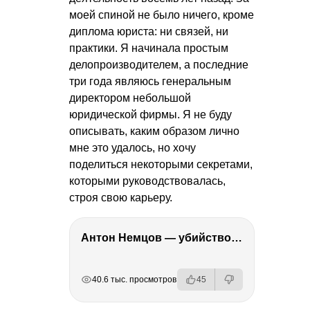
моей спиной не было ничего, кроме
диплома юриста: ни связей, ни
практики. Я начинала простым
делопроизводителем, а последние
три года являюсь генеральным
директором небольшой
юридической фирмы. Я не буду
описывать, каким образом лично
мне это удалось, но хочу
поделиться некоторыми секретами,
которыми руководствовалась,
строя свою карьеру.
Антон Немцов — убийство Бориса Немцова, переезд в Дубай, семья и политика
РЕКЛАМА
РЕКЛАМА
РЕКЛАМА
РЕКЛАМА
РЕКЛАМА
РЕКЛАМА
40.6 тыс. просмотров
45