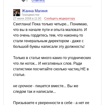
Ответить
0
Жанна Магиня
Грандмастер
27 июня 2008 в 11:00
Сообщить модератору
Светлана! Пока только четыре... Понимаю,
что вы в начале пути и опыта маловато. И
что очень гордитесь тем, что наконец-то
стали генеральным директором - даже с
большой буквы написали эту должность!
Только в статье много каких-то угоднических
что ли ноток... И негативных слов. Ради
статистики посчитайте сколько частиц НЕ в
статье.
не срочное
- пишется вместе... Вы же
следом так и написали...
Призываете к уверенности в себе - а нет ее