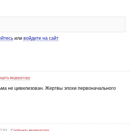
уйтесь
или
войдите на сайт
щить модератору
ьма не цивилизован. Жертвы эпохи первоначального
17:53
Сообщить модератору