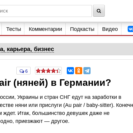
Тесты
Комментарии
Подкасты
Видео
а, карьера, бизнес
6
air (няней) в Германии?
оссии, Украины и стран СНГ едут на заработки в
стве няни или прислуги (Au pair / baby-sitter). Конечн
ам ждет. Итак, большинство девушек даже не
одно, приезжают — другое.