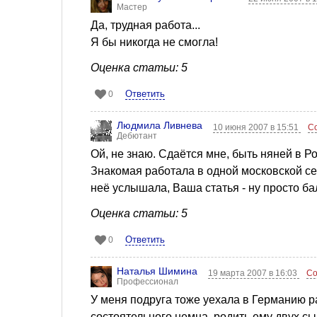
Мастер
Да, трудная работа...
Я бы никогда не смогла!
Оценка статьи: 5
Ответить
0
Людмила Ливнева
10 июня 2007 в 15:51
С
Дебютант
Ой, не знаю. Сдаётся мне, быть няней в Ро
Знакомая работала в одной московской сем
неё услышала, Ваша статья - ну просто ба
Оценка статьи: 5
Ответить
0
Наталья Шимина
19 марта 2007 в 16:03
Со
Профессионал
У меня подруга тоже уехала в Германию р
состоятельного немца, родить ему двух сы