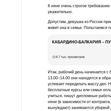
К няне очень строгое требование
уважительно.
Допустим, девушка из России прие
живет она в семье. Попытаемся 
КАБАРДИНО-БАЛКАРИЯ – ПУ
РЕКЛАМА
РЕКЛАМА
РЕКЛАМА
РЕКЛАМА
РЕКЛАМА
6.7 тыс. просмотров
Итак, рабочий день начинается с 
13.00−14.00 они находятся в обр
успевает переделать массу дел. 
бесплатные курсы или семья оплач
учиться, пишут дипломные работы
няни (в зависимости от контракта,
вынуждают) занимаются уборкой до