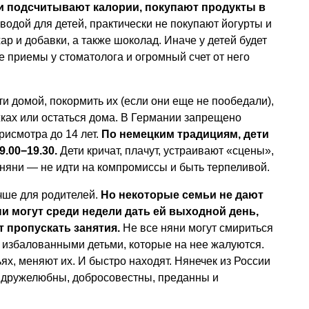
и подсчитывают калории, покупают продукты в
водой для детей, практически не покупают йогурты и
р и добавки, а также шоколад. Иначе у детей будет
е приемы у стоматолога и огромный счет от него
и домой, покормить их (если они еще не пообедали),
жках или остаться дома. В Германии запрещено
рисмотра до 14 лет.
По немецким традициям, дети
9.00−19.30.
Дети кричат, плачут, устраивают «сцены»,
 няни — не идти на компромиссы и быть терпеливой.
чше для родителей.
Но некоторые семьи не дают
и могут среди недели дать ей выходной день,
 пропускать занятия.
Не все няни могут смириться
 избалованными детьми, которые на нее жалуются.
ьях, меняют их. И быстро находят. Нянечек из России
, дружелюбны, добросовестны, преданны и