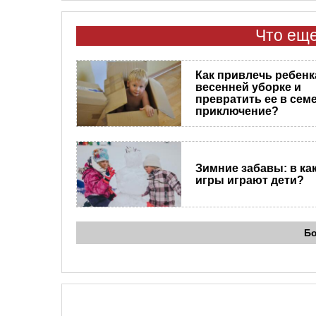
Что еще
Как привлечь ребенк
весенней уборке и
превратить ее в сем
приключение?
Зимние забавы: в ка
игры играют дети?
Б