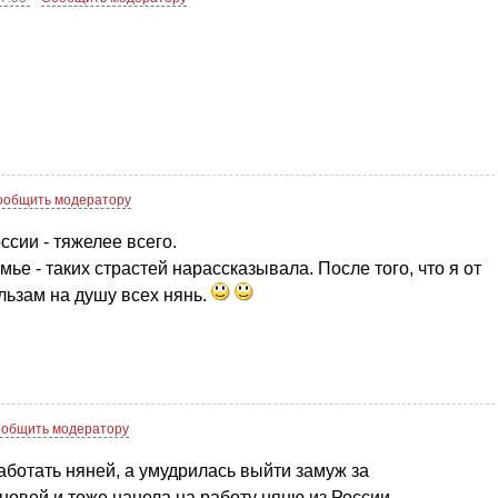
ообщить модератору
ссии - тяжелее всего.
ье - таких страстей нарассказывала. После того, что я от
льзам на душу всех нянь.
общить модератору
аботать няней, а умудрилась выйти замуж за
новей и тоже нанела на работу няню из России.