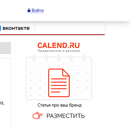
Войти
о,