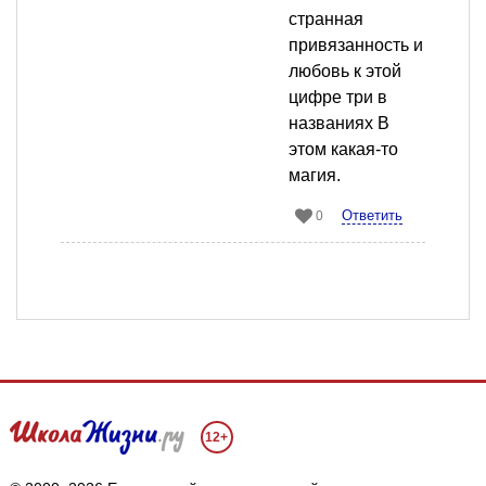
странная
привязанность и
любовь к этой
цифре три в
названиях В
этом какая-то
магия.
Ответить
0
Мы собираем файлы cookie и применяем
Яндекс.Метрику
.
12+
Подробнее
ПРИНЯТЬ