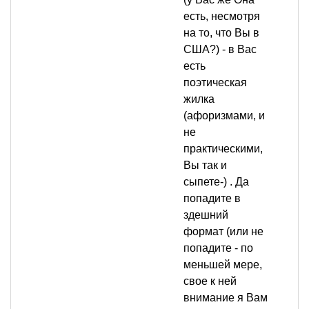
есть, несмотря
на то, что Вы в
США?) - в Вас
есть
поэтическая
жилка
(афоризмами, и
не
практическими,
Вы так и
сыпете-) . Да
попадите в
здешний
формат (или не
попадите - по
меньшей мере,
свое к ней
внимание я Вам