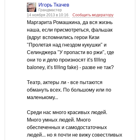
Игорь Ткачев
Грандмастер
14 ноября 2013 в 10:16
Сообщить модератору
Маргарита Ромашкина, да вся жизнь
наша, если присмотреться, фальшак
(вдруг вспомнились герои Кизи
"Пролетая над гнездом кукушки" и
Селинджера "У пропасти во ржи", где
они то и дело произносят it's f///ing
baloney, it's f///ing fake) - разве не так?
Театр, актеры ли - все пытаются
обмануть всех. По большому или по
маленькому...
Среди нас много красивых людей.
Много умных людей. Много
обеспеченных и самодостаточных
людей... но я почти не вижу совестливых