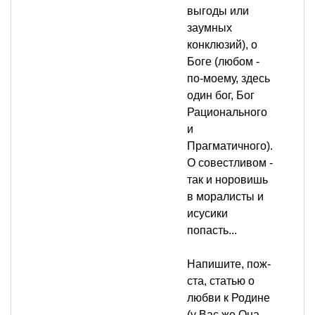
выгоды или
заумных
конклюзий), о
Боге (любом -
по-моему, здесь
один бог, Бог
Рационального
и
Прагматичного).
О совестливом -
так и норовишь
в моралисты и
исусики
попасть...
Напишите, пож-
ста, статью о
любви к Родине
(у Вас же Она