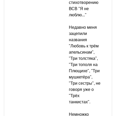
стихотворению
ВСВ "Я не
люблю..."
Недавно меня
зацепили
названия
"Любовь к трём
апельсинам",
"Три толстяка",
"Три тополя на
Плющихе", "Три
мушкетёра",
"Три сестры", не
говоря уже о
"Трёх
танкистах".
Немножко