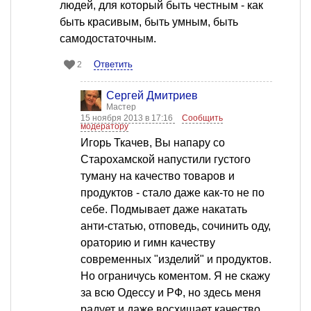
людей, для который быть честным - как
быть красивым, быть умным, быть
самодостаточным.
Ответить
2
Сергей Дмитриев
Мастер
15 ноября 2013 в 17:16
Сообщить
модератору
Игорь Ткачев, Вы напару со
Старохамской напустили густого
туману на качество товаров и
продуктов - стало даже как-то не по
себе. Подмывает даже накатать
анти-статью, отповедь, сочинить оду,
ораторию и гимн качеству
современных "изделий" и продуктов.
Но ограничусь коментом. Я не скажу
за всю Одессу и РФ, но здесь меня
радует и даже восхищает качество