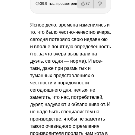
РЕКЛАМА
РЕКЛАМА
РЕКЛАМА
39.9 тыс. просмотров
37
Ясное дело, времена изменились и
то, что было честно-нечестно вчера,
сегодня потеряло свою недавнюю
и вполне понятную определенность
(то, за что вчера вызывали на
дуэль, сегодня — норма). И все-
таки, даже при размытых и
туманных представлениях о
честности и порядочности
сегодняшнего дня, нельзя не
заметить, что нас, потребителей,
дурят, надувают и облапошивают. И
не надо быть специалистом на
производстве, чтобы не заметить
такого очевидного стремления
производителя продать нам кота в