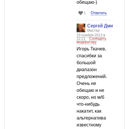
обещаю-)
Ответить
1
Сергей Дмитриев
Мастер
19 ноября 2013 в
12:21
Сообщить
модератору
Игорь Ткачев,
спасибки за
большой
диапазон
предложений.
Очень не
обещаю и не
скоро, но м/б
что-нибудь
накатит, как
альтернатива
известному