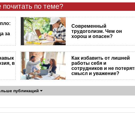
 почитать по теме?
епло:
Современный
трудоголизм. Чем он
а за
хорош и опасен?
навык
Как избавить от лишней
зия, в
работы себя и
сотрудников и не потерят
смысл и уважение?
ольше публикаций