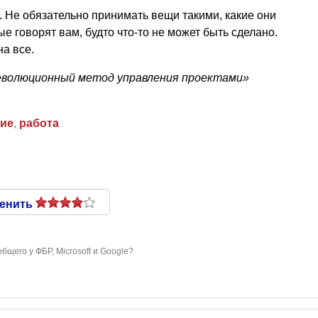
 Не обязательно принимать вещи такими, какие они
ые говорят вам, будто что-то не может быть сделано.
на все.
еволюционный метод управления проектами»
ие
,
работа
енить
общего у ФБР, Microsoft и Google?