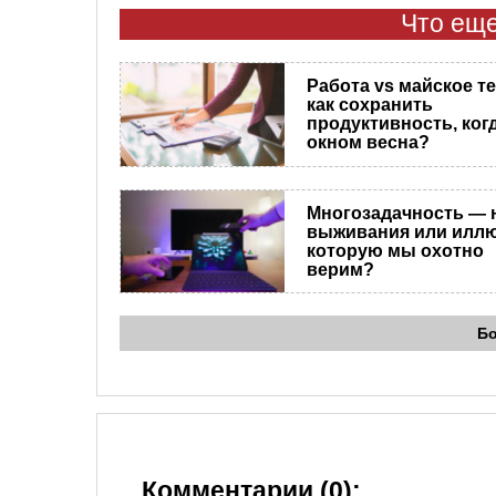
Что еще
Работа vs майское т
как сохранить
продуктивность, когд
окном весна?
Многозадачность — 
выживания или иллю
которую мы охотно
верим?
Б
Комментарии (0):