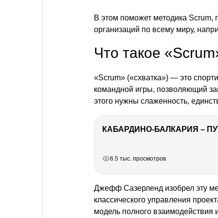
В этом поможет методика Sсrum, 
организаций по всему миру, наприм
Что такое «Scrum
«Scrum» («схватка») — это спорт
командной игры, позволяющий зав
этого нужны слаженность, единст
КАБАРДИНО-БАЛКАРИЯ – ПУ
РЕКЛАМА
РЕКЛАМА
РЕКЛАМА
РЕКЛАМА
6.5 тыс. просмотров
Джефф Сазерленд изобрел эту мет
классического управления проек
модель полного взаимодействия и