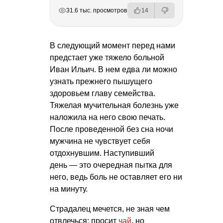
РЕКЛАМА
РЕКЛАМА
РЕКЛАМА
РЕКЛАМА
31.6 тыс. просмотров
14
В следующий момент перед нами
предстает уже тяжело больной
Иван Ильич. В нем едва ли можно
узнать прежнего пышущего
здоровьем главу семейства.
Тяжелая мучительная болезнь уже
наложила на него свою печать.
После проведенной без сна ночи
мужчина не чувствует себя
отдохнувшим. Наступивший
день — это очередная пытка для
него, ведь боль не оставляет его ни
на минуту.
Страдалец мечется, не зная чем
отвлечься: просит
чай
, но