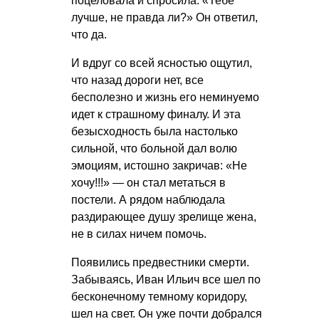
поцеловала и спросила: «Тебе
лучше, не правда ли?» Он ответил,
что да.
И вдруг со всей ясностью ощутил,
что назад дороги нет, все
бесполезно и жизнь его неминуемо
идет к страшному финалу. И эта
безысходность была настолько
сильной, что больной дал волю
эмоциям, истошно закричав: «Не
хочу!!!» — он стал метаться в
постели. А рядом наблюдала
раздирающее душу зрелище жена,
не в силах ничем помочь.
Появились предвестники смерти.
Забываясь, Иван Ильич все шел по
бесконечному темному коридору,
шел на свет. Он уже почти добрался