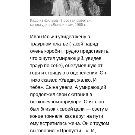
Кадр из фильма «Простая смерть»,
киностудия «Ленфильм», 1985 г.
Иван Ильич увидел жену в
траурном платье (такой наряд
очень коробит, трудно представить,
что ощутил умирающий, увидев
траур по себе), обезумевшую от
горя и стоящую в оцепенении. Он
тихо сказал: «Уведи, жалко. И
тебя». Сына увели. А умирающий
продолжил свои скитания в
бесконечном коридоре. Опять он
был близок к своей цели — свету в
конце тоннеля, как вдруг на пути
ему встретилась жена. Он с трудом
выговорил: «Пропусти…». И,