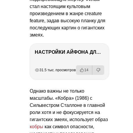
стал настоящим культовым
произведением в жанре creature
feature, задав высокую планку для
последующих картин о гигантских
змеях.
НАСТРОЙКИ АЙФОНА ДЛЯ ФОТО И ВИДЕО
РЕКЛАМА
РЕКЛАМА
РЕКЛАМА
РЕКЛАМА
31.5 тыс. просмотров
14
Однако важны не только
масштабы. «Кобра» (1986) с
Сильвестром Сталлоне в главной
роли хотя и не фокусируется на
гигантских змеях, использует образ
кобры
как символ опасности,