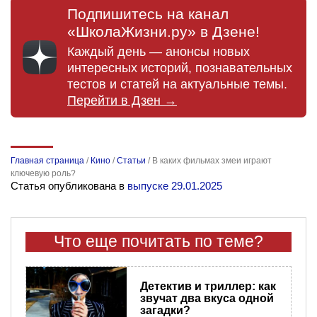
Подпишитесь на канал
«ШколаЖизни.ру» в Дзене!
Каждый день — анонсы новых
интересных историй, познавательных
тестов и статей на актуальные темы.
Перейти в Дзен →
Главная страница
/
Кино
/
Статьи
/
В каких фильмах змеи играют
ключевую роль?
Статья опубликована в
выпуске 29.01.2025
Что еще почитать по теме?
Детектив и триллер: как
звучат два вкуса одной
загадки?