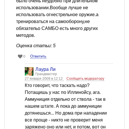
было очень неудобно при длительном
использовании.Вообще лучше не
использовать огнестрельное оружие.а
тренироваться на самооборону,не
обязательо САМБО есть много других
методов.
Оценка статьи: 5
Ответить
0
Лаура Ли
Грандмастер
27 января 2009 в 12:12
Сообщить модератору
Кто говорит, что таскать надо?
Потащишь у нас по Иллинойсу, ага.
Аммуниция отдельно от ствола - так в
нашем штате. А пока до аммуниции
дотянешься... Но дома при нападении
все проще - никто не проверит меня
заряжено оно или нет, и потом, вот он