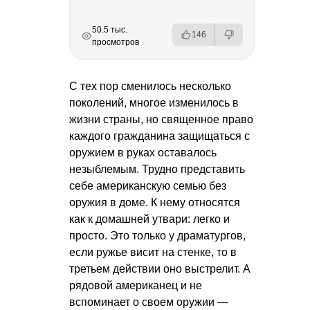
РЕКЛАМА
РЕКЛАМА
РЕКЛАМА
РЕКЛАМА
50.5 тыс.
146
просмотров
С тех пор сменилось несколько
поколений, многое изменилось в
жизни страны, но священное право
каждого гражданина защищаться с
оружием в руках оставалось
незыблемым. Трудно представить
себе американскую семью без
оружия в доме. К нему относятся
как к домашней утвари: легко и
просто. Это только у драматургов,
если ружье висит на стенке, то в
третьем действии оно выстрелит. А
рядовой американец и не
вспоминает о своем оружии —