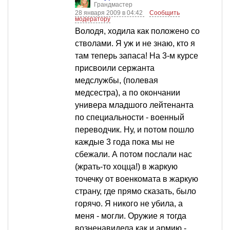
Грандмастер
28 января 2009 в 04:42
Сообщить
модератору
Володя, ходила как положено со
стволами. Я уж и не знаю, кто я
там теперь запаса! На 3-м курсе
присвоили сержанта
медслужбы, (полевая
медсестра), а по окончании
универа младшого лейтенанта
по специальности - военный
переводчик. Ну, и потом пошло
каждые 3 года пока мы не
сбежали. А потом послали нас
(жрать-то хоцца!) в жаркую
точечку от военкомата в жаркую
страну, где прямо сказать, было
горячо. Я никого не убила, а
меня - могли. Оружие я тогда
возненавидела как и армию -