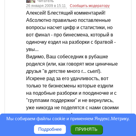
Читатель
26 января 2009 в 15:11
Сообщить модератору
Алексей! Блестящий комментарий!
Абсолютно правильно поставленные
вопросы насчет цифр и статистики, но
вот финал - про бинесмена, который в
одиночку ездил на разборки с братвой -
увы...
Видимо, Ваш собеседник в рубашке
родился (или, как говорят мои циничные
друзья "в детстве много г... сьел!).
Искрене рад за его удачливость, вот
только те бизнесмены которые ездили
на подобные разборки и поодиночке и с
"группами поддержки" и не вернулись,
уже никогда не поделятся с нами своими
воспоминаниями... А их количество в
Мы собираем файлы cookie и применяем
Яндекс.Метрику
.
разы и порядки больше, чем везунчиков,
Подробнее
ПРИНЯТЬ
подобно Вашему.