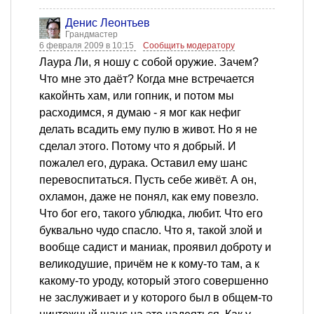
Денис Леонтьев
Грандмастер
6 февраля 2009 в 10:15
Сообщить модератору
Лаура Ли, я ношу с собой оружие. Зачем?
Что мне это даёт? Когда мне встречается
какойнть хам, или гопник, и потом мы
расходимся, я думаю - я мог как нефиг
делать всадить ему пулю в живот. Но я не
сделал этого. Потому что я добрый. И
пожалел его, дурака. Оставил ему шанс
перевоспитаться. Пусть себе живёт. А он,
охламон, даже не понял, как ему повезло.
Что бог его, такого ублюдка, любит. Что его
буквально чудо спасло. Что я, такой злой и
вообще садист и маниак, проявил доброту и
великодушие, причём не к кому-то там, а к
какому-то уроду, который этого совершенно
не заслуживает и у которого был в общем-то