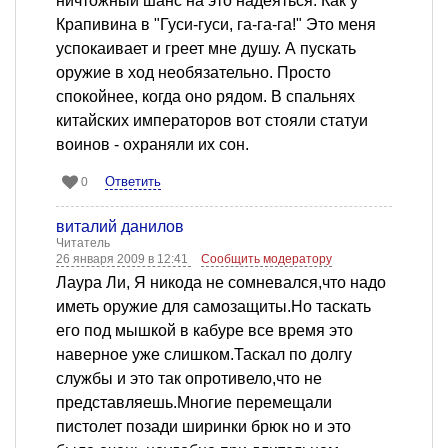
ничтожный шанс на это надеяться. Как у
Крапивина в "Гуси-гуси, га-га-га!" Это меня
успокаивает и греет мне душу. А пускать
оружие в ход необязательно. Просто
спокойнее, когда оно рядом. В спальнях
китайских императоров вот стояли статуи
воинов - охраняли их сон.
Ответить
0
виталий данилов
Читатель
26 января 2009 в 12:41
Сообщить модератору
Лаура Ли, Я никода не сомневался,что надо
иметь оружие для самозащиты.Но таскать
его под мышкой в кабуре все время это
наверное уже слишком.Таскал по долгу
службы и это так опротивело,что не
представляешь.Многие перемещали
пистолет позади ширинки брюк но и это