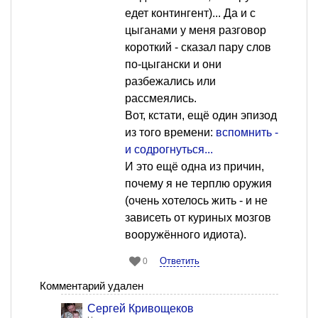
едет контингент)... Да и с
цыганами у меня разговор
короткий - сказал пару слов
по-цыгански и они
разбежались или
рассмеялись.
Вот, кстати, ещё один эпизод
из того времени:
вспомнить -
и содрогнуться...
И это ещё одна из причин,
почему я не терплю оружия
(очень хотелось жить - и не
зависеть от куриных мозгов
вооружённого идиота).
Ответить
0
Комментарий удален
Сергей Кривощеков