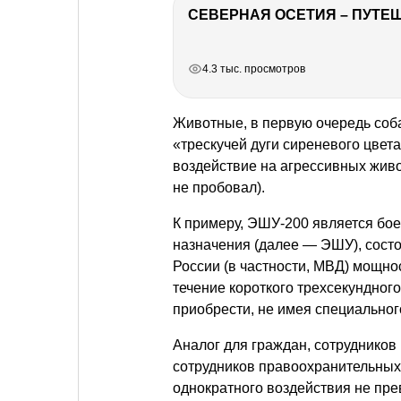
СЕВЕРНАЯ ОСЕТИЯ – ПУТЕШ
РЕКЛАМА
РЕКЛАМА
РЕКЛАМА
РЕКЛАМА
4.3 тыс. просмотров
Животные, в первую очередь соба
«трескучей дуги сиреневого цвет
воздействие на агрессивных живо
не пробовал).
К примеру, ЭШУ-200 является бо
назначения (далее — ЭШУ), сост
России (в частности, МВД) мощно
течение короткого трехсекундного
приобрести, не имея специально
Аналог для граждан, сотруднико
сотрудников правоохранительных
однократного воздействия не пре