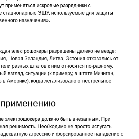
гут применяться искровые разрядники с
е стационарные ЭШУ, используемые для защиты
венного назначения».
ждан электрошокеры разрешены далеко не везде:
ия, Новая Зеландия, Литва, Эстония отказались от
ели разных штатов к ним относятся по-разному.
й взгляд, ситуации (к примеру, в штате Мичиган,
о в Америке), когда легализовано огнестрельное
 применению
е электрошокера должно быть внезапным. При
ная решимость. Необходимо не просто испугать
неадекватную агрессию и форсированное нападение с