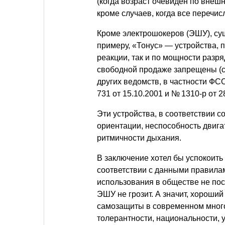
(когда возраст очевиден по внеш
кроме случаев, когда все перечи
Кроме электрошокеров (ЭШУ), су
примеру, «Тонус» — устройства,
реакции, так и по мощности разр
свободной продаже запрещены (с
других ведомств, в частности Ф
731 от
15.10.2001
и № 1310-р от 28
Эти устройства, в соответствии 
ориентации, неспособность двига
ритмичности дыхания.
В заключение хотел бы успокоить 
соответствии с данными правила
использования в обществе не по
ЭШУ не грозит. А значит, хороши
самозащиты в современном многос
толерантности, национальности, 