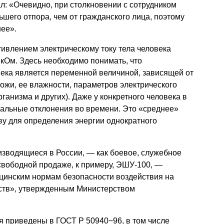
л: «Очевидно, при столкновении с сотрудником
шего отпора, чем от гражданского лица, поэтому
ее».
ивлением электрическому току тела человека
 кОм. Здесь необходимо понимать, что
века является переменной величиной, зависящей от
ожи, ее влажности, параметров электрического
ганизма и других). Даже у конкретного человека в
альные отклонения во времени. Это «среднее»
ву для определения энергии однократного
изводящиеся в России, — как боевое, служебное
в свободной продаже, к примеру, ЭШУ-100, —
инским нормам безопасности воздействия на
ств», утвержденным Министерством
 приведены в ГОСТ Р 50940−96, в том числе