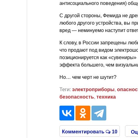
антисоциального поведения) общ
С другой стороны, Фемида не дре
любого другого устройства, вы п
вред — неминуемо наступит ответ
К слову, в России запрещены люб
что продают под видом электрошо
позиционируется как «сувениры» 
эффекта большего, чем визуальны
Но… чем черт не шутит?
Теги:
электроприборы
,
опаснос
безопасность
,
техника
Комментировать
10
Оц