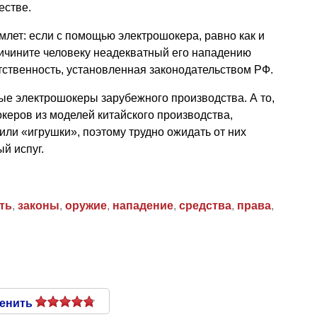
естве.
млет: если с помощью электрошокера, равно как и
ричините человеку неадекватный его нападению
ственность, установленная законодательством РФ.
ые электрошокеры зарубежного производства. А то,
керов из моделей китайского производства,
или «игрушки», поэтому трудно ожидать от них
й испуг.
ть
,
законы
,
оружие
,
нападение
,
средства
,
права
,
енить