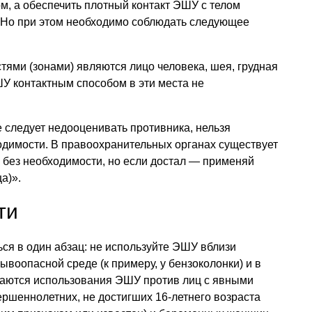
м, а обеспечить плотный контакт ЭШУ с телом
 Но при этом необходимо соблюдать следующее
ями (зонами) являются лицо человека, шея, грудная
У контактным способом в эти места не
е следует недооценивать противника, нельзя
одимости. В правоохранительных органах существует
 без необходимости, но если достал — применяй
а)».
ти
ся в один абзац: не используйте ЭШУ вблизи
рывоопасной среде (к примеру, у бензоколонки) и в
саются использования ЭШУ против лиц с явными
ршеннолетних, не достигших 16-летнего возраста