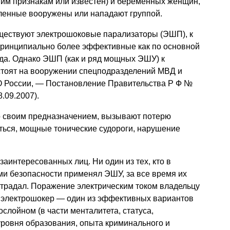
ним признакам или известен) и беременных женщин,
сленные вооружены или нападают группой.
ществуют электрошоковые парализаторы (ЭШП), к
 принципиально более эффективные как по основной
яда. Однако ЭШП (как и ряд мощных ЭШУ) к
тоят на вооружении спецподразделений МВД и
СО России, — Постановление
Правительства Р Ф
№
.09.2007).
со своим предназначением, вызывают потерю
ться, мощные тонические судороги, нарушение
заинтересованных лиц. Ни один из тех, кто в
ми безопасности применял ЭШУ, за все время их
страдал. Поражение электрическим током владельцу
й электрошокер — один из эффективных вариантов
лойном (в части менталитета, статуса,
уровня образования, опыта криминального и