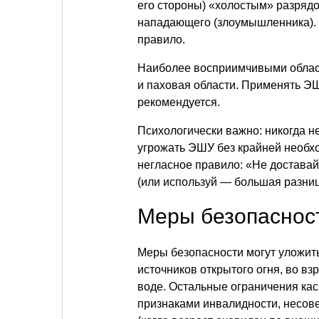
его стороны) «холостым» разрядо
нападающего (злоумышленника).
правило.
Наиболее восприимчивыми област
и паховая области. Применять ЭШ
рекомендуется.
Психологически важно: никогда н
угрожать ЭШУ без крайней необх
негласное правило: «Не доставай
(или используй — большая разниц
Меры безопаснос
Меры безопасности могут уложить
источников открытого огня, во вз
воде. Остальные ограничения ка
признаками инвалидности, несове