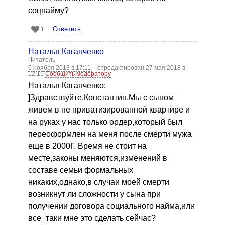
соцнайму?
Ответить
1
Наталья Каганченко
Читатель
6 ноября 2013 в 17:11
отредактирован 27 мая 2018 в
12:15
Сообщить модератору
Наталья Каганченко:
]Здравствуйте,Константин.Мы с сыном
живем в не приватизированной квартире и
на руках у нас только ордер,который был
переоформлен на меня после смерти мужа
еще в 2000Г. Время не стоит на
месте,законы меняются,изменений в
составе семьи формальных
никаких,однако,в случаи моей смерти
возникнут ли сложности у сына при
получении договора социального найма,или
все_таки мне это сделать сейчас?