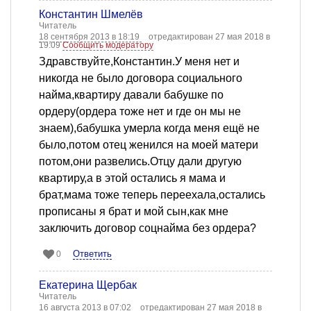
Константин Шмелёв
Читатель
18 сентября 2013 в 18:19
отредактирован 27 мая 2018 в
19:09
Сообщить модератору
Здравствуйте,Константин.У меня нет и
никогда не было договора социального
найма,квартиру давали бабушке по
ордеру(ордера тоже нет и где он мы не
знаем),бабушка умерла когда меня ещё не
было,потом отец женился на моей матери
потом,они развелись.Отцу дали другую
квартиру,а в этой остались я мама и
брат,мама тоже теперь переехала,остались
прописаны я брат и мой сын,как мне
заключить договор соцнайма без ордера?
Ответить
0
Екатерина Щербак
Читатель
16 августа 2013 в 07:02
отредактирован 27 мая 2018 в