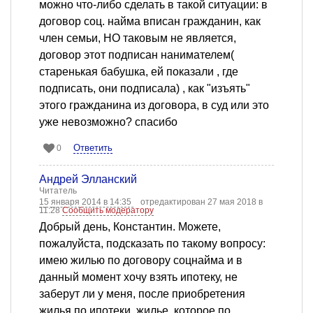
можно что-либо сделать в такой ситуации: в
договор соц. найма вписан гражданин, как
член семьи, НО таковым не является,
договор этот подписан нанимателем(
старенькая бабушка, ей показали , где
подписать, они подписала) , как "изъять"
этого гражданина из договора, в суд или это
уже невозможно? спасибо
Ответить
0
Андрей Элланский
Читатель
15 января 2014 в 14:35
отредактирован 27 мая 2018 в
11:28
Сообщить модератору
Добрый день, Константин. Можете,
пожалуйста, подсказать по такому вопросу:
имею жилью по договору соцнайма и в
данный момент хочу взять ипотеку, не
заберут ли у меня, после приобретения
жилья по ипотеки, жилье, которое по