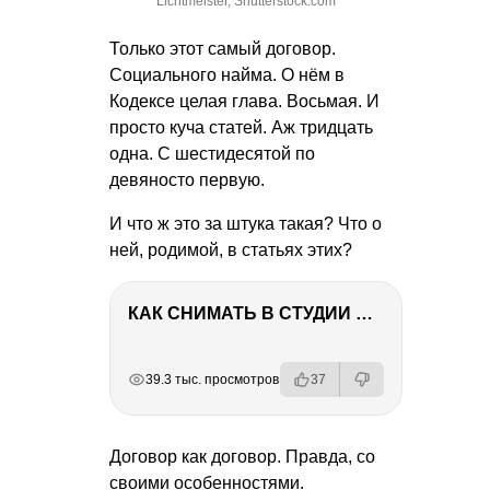
Lichtmeister, Shutterstock.com
Только этот самый договор.
Социального найма. О нём в
Кодексе целая глава. Восьмая. И
просто куча статей. Аж тридцать
одна. С шестидесятой по
девяносто первую.
И что ж это за штука такая? Что о
ней, родимой, в статьях этих?
КАК СНИМАТЬ В СТУДИИ СО ВСПЫШКАМИ
РЕКЛАМА
РЕКЛАМА
РЕКЛАМА
39.3 тыс. просмотров
37
Договор как договор. Правда, со
своими особенностями.