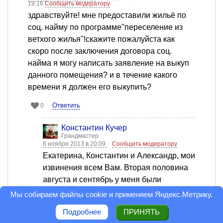
19:16
Сообщить модератору
здравствуйте! мне предоставили жильё по
соц. найму по программе"переселение из
ветхого жилья"!скажите пожалуйста как
скоро после заключения договора соц.
найма я могу написать заявление на выкуп
данного помещения? и в течение какого
времени я должен его выкупить?
Ответить
0
Константин Кучер
Грандмастер
6 ноября 2013 в 20:09
Сообщить модератору
Екатерина, Константин и Александр, мои
извинения всем Вам. Вторая половина
августа и сентябрь у меня были
разъездными. Видимо поэтому, я
Мы собираем файлы cookie и применяем
Яндекс.Метрику
.
пропустил Ваши вопросы. Сегодня,
Подробнее
ПРИНЯТЬ
получив запрос Натальи Каганченко,