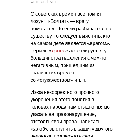
Фото: artchive.ru
С советских времен все помнят
лозунг: «Болтать — врагу
помогать». Но если разбираться по
существу, то следует выяснить, кто
на самом деле является «врагом».
Термин «
донос
» ассоциируется у
большинства населения с чем-то
негативным, пришедшим из
сталинских времен,
со «стукачеством»
и т. п.
Из-за некорректного прочного
укоренения этого понятия в
головах народа нам стыдно прямо
указать на правонарушение,
отстоять свои права, написать
жалобу, выступить в защиту другого
человека, поддержать свои