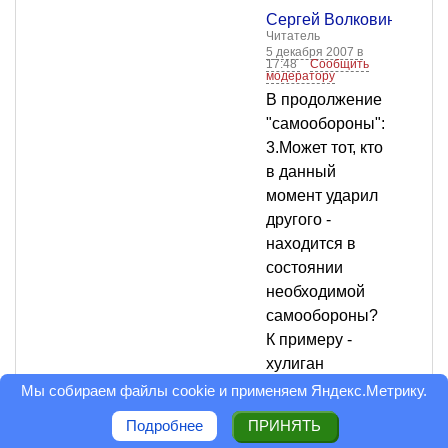
Сергей Волковинский
Читатель
5 декабря 2007 в
17:48
Сообщить
модератору
В продолжение
"самообороны":
3.Может тот, кто
в данный
момент ударил
другого -
находится в
состоянии
необходимой
самообороны?
К примеру -
хулиган
подбежал к
Мы собираем файлы cookie и применяем
Яндекс.Метрику
.
человеку, ударил
Подробнее
ПРИНЯТЬ
по голове и