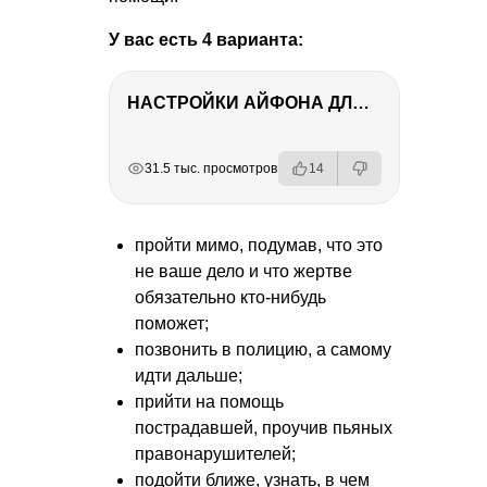
У вас есть 4 варианта:
НАСТРОЙКИ АЙФОНА ДЛЯ ФОТО И ВИДЕО
РЕКЛАМА
РЕКЛАМА
РЕКЛАМА
31.5 тыс. просмотров
14
пройти мимо, подумав, что это
не ваше дело и что жертве
обязательно кто-нибудь
поможет;
позвонить в полицию, а самому
идти дальше;
прийти на помощь
пострадавшей, проучив пьяных
правонарушителей;
подойти ближе, узнать, в чем