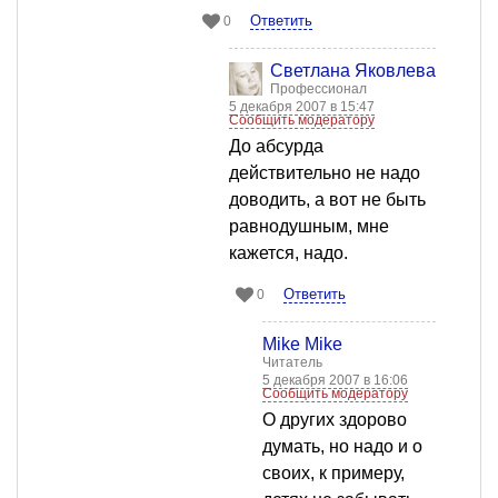
Ответить
0
Светлана Яковлева
Профессионал
5 декабря 2007 в 15:47
Сообщить модератору
До абсурда
действительно не надо
доводить, а вот не быть
равнодушным, мне
кажется, надо.
Ответить
0
Mike Mike
Читатель
5 декабря 2007 в 16:06
Сообщить модератору
О других здорово
думать, но надо и о
своих, к примеру,