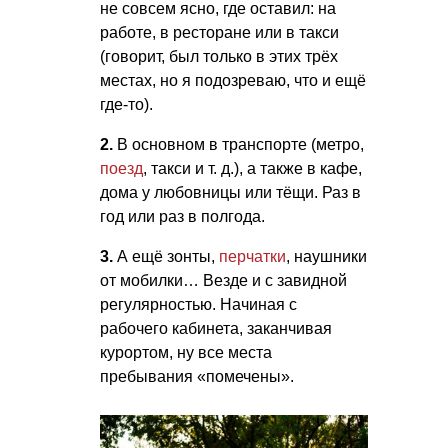
не совсем ясно, где оставил: на
работе, в ресторане или в такси
(говорит, был только в этих трёх
местах, но я подозреваю, что и ещё
где-то).
2.
В основном в транспорте (метро,
поезд
, такси
и т. д.
), а также в кафе,
дома у любовницы или тёщи. Раз в
год или раз в полгода.
3.
А ещё зонты,
перчатки
, наушники
от мобилки… Везде и с завидной
регулярностью. Начиная с
рабочего кабинета, заканчивая
курортом, ну все места
пребывания «помечены».