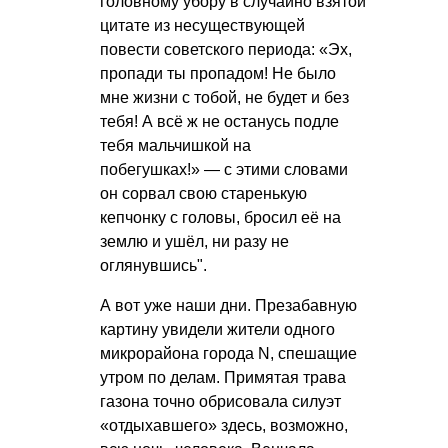
головному убору в случайно взятой
цитате из несуществующей
повести советского периода: «Эх,
пропади ты пропадом! Не было
мне жизни с тобой, не будет и без
тебя! А всё ж не останусь подле
тебя мальчишкой на
побегушках!» — с этими словами
он сорвал свою старенькую
кепчонку с головы, бросил её на
землю и ушёл, ни разу не
оглянувшись".
А вот уже наши дни. Презабавную
картину увидели жители одного
микрорайона города N, спешащие
утром по делам. Примятая трава
газона точно обрисовала силуэт
«отдыхавшего» здесь, возможно,