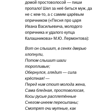
домой простоволосой — пиши
пропало! Шел за неё биться муж, да
не с кем-то, а с самим царёвым
опричником («Песня про царя
Ивана Васильевича, молодого
опричника и удалого купца
Калашникова» М.Ю. Лермонтова):
Вот он слышит, в сенях дверью
хлопнули,
Потом слышит шаги
торопливые;
Обернулся, глядит — сила
крёстная! —
Перед ним стоит молода жена,
Сама бледная, простоволосая,
Косы русые расплетённые
Снегом-инеем пересыпаны;
Смотрят очи мутные, как