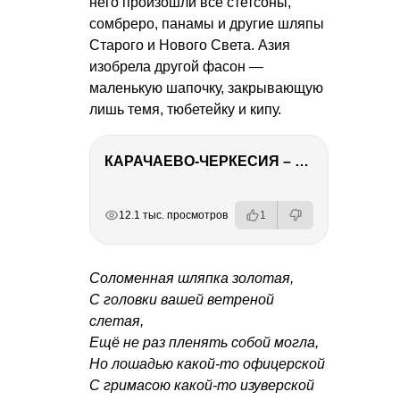
него произошли все стетсоны,
сомбреро, панамы и другие шляпы
Старого и Нового Света. Азия
изобрела другой фасон —
маленькую шапочку, закрывающую
лишь темя, тюбетейку и кипу.
КАРАЧАЕВО-ЧЕРКЕСИЯ – ПУТЕШЕСТВИЕ НА КАВКАЗ часть 2
РЕКЛАМА
РЕКЛАМА
РЕКЛАМА
12.1 тыс. просмотров
1
Соломенная шляпка золотая,
С головки вашей ветреной
слетая,
Ещё не раз пленять собой могла,
Но лошадью какой-то офицерской
С гримасою какой-то изуверской