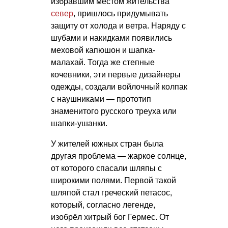
избравшим местом жительства
север
, пришлось придумывать
защиту от холода и ветра. Наряду с
шубами и накидками появились
меховой капюшон и шапка-
малахай. Тогда же степные
кочевники, эти первые дизайнеры
одежды, создали войлочный колпак
с наушниками — прототип
знаменитого русского треуха или
шапки-ушанки.
У жителей южных стран была
другая проблема — жаркое солнце,
от которого спасали шляпы с
широкими полями. Первой такой
шляпой стал греческий петасос,
который, согласно легенде,
изобрёл хитрый бог Гермес. От