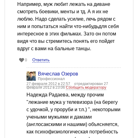
Например, муж любит лежать на диване
смотреть боевики, менты и тд. А я их не
люблю. Надо сделать усилие, лечь рядом с
ним и попытаться найти что-нибудьдля себя
интересное в этих фильмах. Зато он потом
видя что вы стремитесь понять его пойдет
вдруг с вами на бальные танцы.
Ответить
0
Вячеслав Озеров
Профессионал
27 февраля 2012 в 22:57
отредактирован 27
февраля 2012 в 23:06
Сообщить модератору
Надежда Радаева, между прочим
"лежание мужа у телевизора (на берегу
с удочкой, у проруби и т.п.) ", некоторыми
учеными мужьями и дамами
(англосакскими и нашими) объясняется,
как психофизиологическая потребность