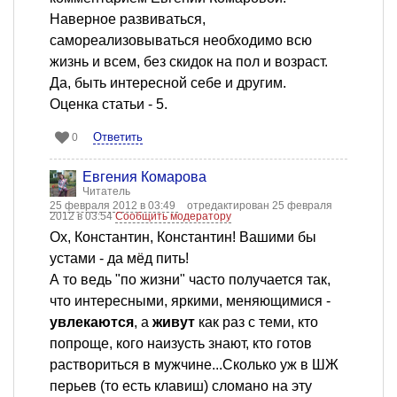
Наверное развиваться,
самореализовываться необходимо всю
жизнь и всем, без скидок на пол и возраст.
Да, быть интересной себе и другим.
Оценка статьи - 5.
Ответить
0
Евгения Комарова
Читатель
25 февраля 2012 в 03:49
отредактирован 25 февраля
2012 в 03:54
Сообщить модератору
Ох, Константин, Константин! Вашими бы
устами - да мёд пить!
А то ведь "по жизни" часто получается так,
что интересными, яркими, меняющимися -
увлекаются
, а
живут
как раз с теми, кто
попроще, кого наизусть знают, кто готов
раствориться в мужчине...Сколько уж в ШЖ
перьев (то есть клавиш) сломано на эту