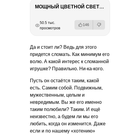
МОЩНЫЙ ЦВЕТНОЙ СВЕТ – NANLITE FC-500C
РЕКЛАМА
РЕКЛАМА
РЕКЛАМА
РЕКЛАМА
50.5 тыс.
146
просмотров
Да и стоит ли? Ведь для этого
придется сломать. Как минимум его
волю. А какой интерес к сломанной
игрушке? Правильно. Ни-ка-кого.
Пусть он остаётся таким, какой
есть. Самим собой. Подвижным,
мужественным, целым и
невредимым. Вы же его именно
таким полюбили? Таким. И ещё
неизвестно, а будем ли мы его
любить, когда он изменится. Даже
если и по нашему «хотению»