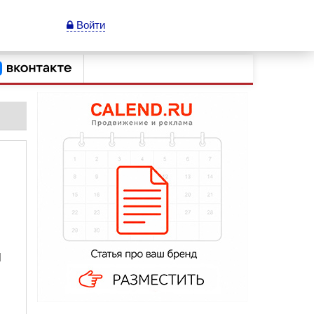
Войти
И