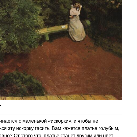
.
инается с маленькой «искорки», и чтобы не
ься эту искорку гасить. Вам кажется платье голубым,
вно? От этого что, платье станет другим или цвет