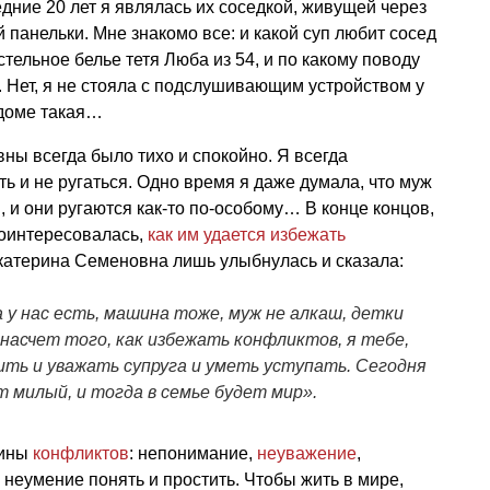
едние 20 лет я являлась их соседкой, живущей через
 панельки. Мне знакомо все: и какой суп любит сосед
стельное белье тетя Люба из 54, и по какому поводу
. Нет, я не стояла с подслушивающим устройством у
 доме такая…
ны всегда было тихо и спокойно. Я всегда
ить и не ругаться. Одно время я даже думала, что муж
 и они ругаются как-то по-особому… В конце концов,
поинтересовалась,
как им удается избежать
катерина Семеновна лишь улыбнулась и сказала:
 у нас есть, машина тоже, муж не алкаш, детки
А насчет того, как избежать конфликтов, я тебе,
бить и уважать супруга и уметь уступать. Сегодня
 милый, и тогда в семье будет мир».
чины
конфликтов
: непонимание,
неуважение
,
 неумение понять и простить. Чтобы жить в мире,