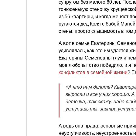
супругом без малого 60 лет. Посл
тонюсенькую стеночку хрущевской
из 56 квартиры, и когда меняет по
ругаются дед Коля с бабой Маней
стены, просто слышимость в том
А вот в семье Екатерины Семенов
удивлялась, как это им удается ж
Екатерины Семеновны глух и нем,
мое любопытство победило, и я 
конфликтов в семейной жизни
? Е
«А что нам делить? Квартира
выросли и все у них хорошо. 
деточка, так скажу: надо лю
уступишь ты, завтра уступит
А ведь она права, основные при
неуступчивость, неустроенность и