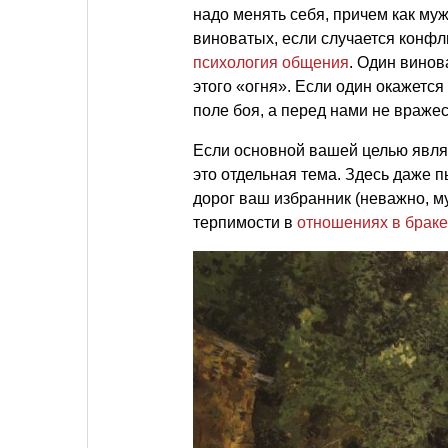
надо менять себя, причем как му
виноватых, если случается конфли
психология общения
. Один винов
этого «огня». Если один окажется
поле боя, а перед нами не враже
Если основной вашей целью являе
это отдельная тема. Здесь даже п
дорог ваш избранник (неважно, м
терпимости в
отношениях в браке