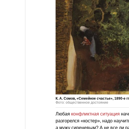
К. А. Сомов, «Семейное счастье», 1890-е гг
Фото: общественное достояние
Любая
конфликтная ситуация
нач
разгорелся «костер», надо научит
а мужу сиреневым? А не все ли ра