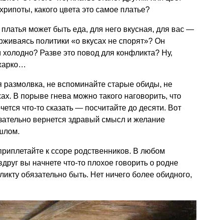
хрипоты, какого цвета это самое платье?
е платья может быть еда, для него вкусная, для вас —
рживаясь политики «о вкусах не спорят»? Он
ам холодно? Разве это повод для конфликта? Ну,
 жарко…
 размолвка, не вспоминайте старые обиды, не
ах. В порыве гнева можно такого наговорить, что
чется что-то сказать — посчитайте до десяти. Вот
бязательно вернется здравый смысл и желание
ошлом.
 приплетайте к ссоре родственников. В любом
вдруг вы начнете что-то плохое говорить о родне
ликту обязательно быть. Нет ничего более обидного,