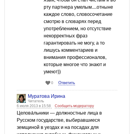
рту партнера умелым....отныне
каждое слово, словосочетание
смотрю в словарях перед
употреблением, но отсутствие
некорректных фраз
гарантировать не могу, а то
лишусь комментариев и
внимания профессионалов,
которые многое что знают и
умеют))
Ответить
0
Муратова Ирина
Читатель
6 июля 2013 в 15:58
Сообщить модератору
Целова́льники — должностные лица в
Русском государстве, выбиравшиеся
земщиной в уездах и на посадах для