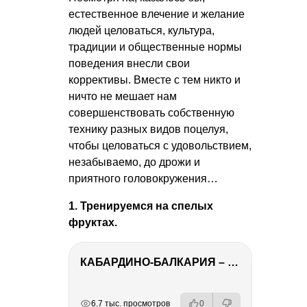
естественное влечение и желание
людей целоваться, культура,
традиции и общественные нормы
поведения внесли свои
коррективы. Вместе с тем никто и
ничто не мешает нам
совершенствовать собственную
технику разных видов поцелуя,
чтобы целоваться с удовольствием,
незабываемо, до дрожи и
приятного головокружения…
1. Тренируемся на спелых
фруктах.
КАБАРДИНО-БАЛКАРИЯ – ПУТЕШЕСТВИЕ НА КАВКАЗ часть 3
РЕКЛАМА
РЕКЛАМА
РЕКЛАМА
РЕКЛАМА
РЕКЛАМА
6.7 тыс. просмотров
0