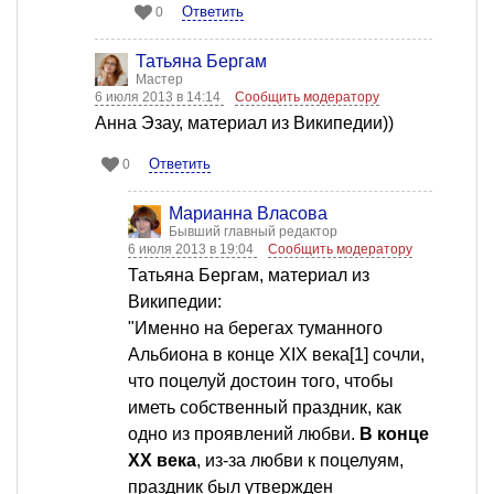
Ответить
0
Татьяна Бергам
Мастер
6 июля 2013 в 14:14
Сообщить модератору
Анна Эзау, материал из Википедии))
Ответить
0
Марианна Власова
Бывший главный редактор
6 июля 2013 в 19:04
Сообщить модератору
Татьяна Бергам, материал из
Википедии:
"Именно на берегах туманного
Альбиона в конце XIX века[1] сочли,
что поцелуй достоин того, чтобы
иметь собственный праздник, как
одно из проявлений любви.
В конце
ХХ века
, из-за любви к поцелуям,
праздник был утвержден