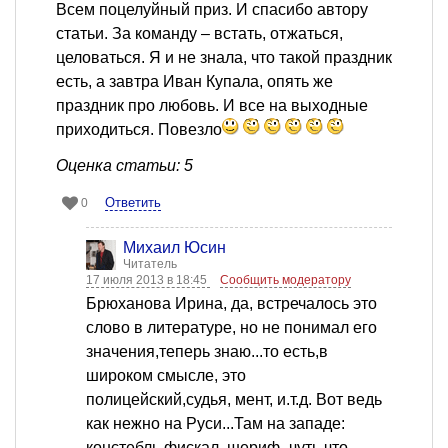
Всем поцелуйный приз. И спасибо автору
статьи. За команду – встать, отжаться,
целоваться. Я и не знала, что такой праздник
есть, а завтра Иван Купала, опять же
праздник про любовь. И все на выходные
приходиться. Повезло
Оценка статьи: 5
Ответить
0
Михаил Юсин
Читатель
17 июля 2013 в 18:45
Сообщить модератору
Брюханова Ирина, да, встречалось это
слово в литературе, но не понимал его
значения,теперь знаю...то есть,в
широком смысле, это
полицейский,судья, мент, и.т.д. Вот ведь
как нежно на Руси...Там на западе:
констебль,фискал, шериф,-чуть что-