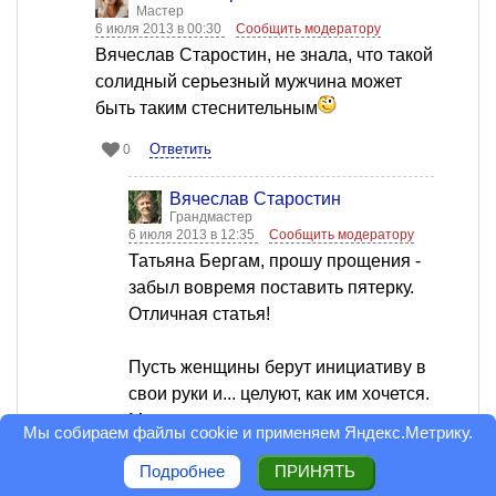
Мастер
6 июля 2013 в 00:30
Сообщить модератору
Вячеслав Старостин, не знала, что такой
солидный серьезный мужчина может
быть таким стеснительным
Ответить
0
Вячеслав Старостин
Грандмастер
6 июля 2013 в 12:35
Сообщить модератору
Татьяна Бергам, прошу прощения -
забыл вовремя поставить пятерку.
Отличная статья!
Пусть женщины берут инициативу в
свои руки и... целуют, как им хочется.
Мы, мужчины, очень даже не против.
Мы собираем файлы cookie и применяем
Яндекс.Метрику
.
Подробнее
ПРИНЯТЬ
Оценка статьи: 5