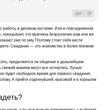
0
 с работы в деловом костюме. Или в повседневном
е, показывает, что мужчина безразличен вам или же
овожают уже по уму. Поэтому стоит себя вести
орите. Свидание — это знакомство в более близком
исеть, продолжится ли общение в дальнейшем.
 свежий макияж могут все испортить. Лучше
ьно будет свободное время для первого свидания.
голову. А прийти отдохнувшей, красивой и в хорошем
надеть?
ько часов, а вы все еще не определились с выбором