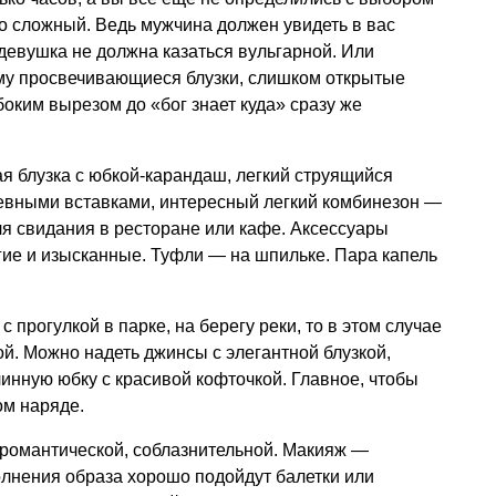
о сложный. Ведь мужчина должен увидеть в вас
девушка не должна казаться вульгарной. Или
ому просвечивающиеся блузки, слишком открытые
боким вырезом до «бог знает куда» сразу же
я блузка с юбкой-карандаш, легкий струящийся
жевными вставками, интересный легкий комбинезон —
ля свидания в ресторане или кафе. Аксессуары
огие и изысканные. Туфли — на шпильке. Пара капель
 прогулкой в парке, на берегу реки, то в этом случае
й. Можно надеть джинсы с элегантной блузкой,
линную юбку с красивой кофточкой. Главное, чтобы
ом наряде.
 романтической, соблазнительной. Макияж —
олнения образа хорошо подойдут балетки или