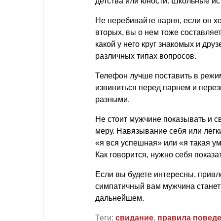
детства или юности. Школьные ис
Не перебивайте парня, если он хоч
вторых, вы о нем тоже составляет
какой у него круг знакомых и друз
различных типах вопросов.
Телефон лучше поставить в режим
извиниться перед парнем и пере
разными.
Не стоит мужчине показывать и с
меру. Навязывание себя или легк
«я вся успешная» или «я такая у
Как говорится, нужно себя показат
Если вы будете интересны, привл
симпатичный вам мужчина станет
дальнейшем.
Теги:
свидание
,
правила повед