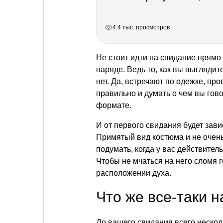
РЕКЛАМА
РЕКЛАМА
РЕКЛАМА
РЕКЛАМА
РЕКЛАМА
4.4 тыс. просмотров
Не стоит идти на свидание прямо
наряде. Ведь то, как вы выглядит
нет. Да, встречают по одежке, пр
правильно и думать о чем вы гов
формате.
И от первого свидания будет зав
Примятый вид костюма и не очень
подумать, когда у вас действител
Чтобы не мчаться на него сломя 
расположении духа.
Что же все-таки 
До вашего свидания всего нескол