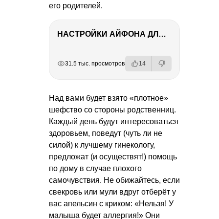
его родителей.
НАСТРОЙКИ АЙФОНА ДЛЯ ФОТО И ВИДЕО
РЕКЛАМА
РЕКЛАМА
РЕКЛАМА
31.5 тыс. просмотров
14
Над вами будет взято «плотное»
шефство со стороны родственниц.
Каждый день будут интересоваться
здоровьем, поведут (чуть ли не
силой) к лучшему гинекологу,
предложат (и осуществят!) помощь
по дому в случае плохого
самочувствия. Не обижайтесь, если
свекровь или мули вдруг отберёт у
вас апельсин с криком: «Нельзя! У
малыша будет аллергия!» Они