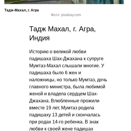
Тадж-Махал, г. Агра
Фото: pixabay.com
Тадж Махал, г. Агра,
Индия
Историю о великой любви
падишаха Шах-Джахана к супруге
Мумтаз-Махал слышали многие. У
падишаха было 6 жен и
наложницы, но только Мумтаз, дочь
главного министра, была любимой
женой и владела сердцем Шах-
Джахана. Влюбленные прожили
вместе 19 лет, Мумтаз родила
падишаху 13 детей и скончалась
при родах 14-го ребенка. В знак
любви к своей жене падишах