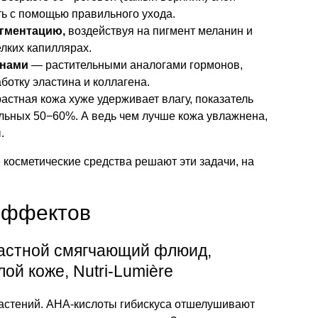
ть с помощью правильного ухода.
игментацию,
воздействуя на пигмент меланин и
лких капиллярах.
енами
— растительными аналогами гормонов,
отку эластина и коллагена.
растная кожа хуже удерживает влагу, показатель
ьных 50−60%. А ведь чем лучше кожа увлажнена,
.
 косметические средства решают эти задачи, на
 эффектов
астной смягчающий флюид,
ой коже, Nutri-Lumière
растений. АНА-кислоты гибискуса отшелушивают