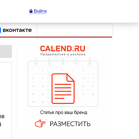
Войти
ев
й