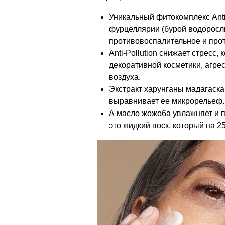
Уникальный фитокомплекс Anti
фурцеллярии (бурой водоросл
противовоспалительное и про
Anti-Pollution снижает стресс
декоративной косметики, агре
воздуха.
Экстракт харунганы мадагаска
выравнивает ее микрорельеф.
А масло жожоба увлажняет и п
это жидкий воск, который на 2