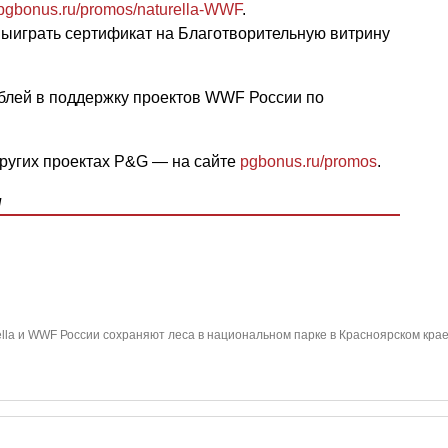
pgbonus.ru/promos/naturella-WWF
.
выиграть сертификат на Благотворительную витрину
рублей в поддержку проектов WWF России по
ругих проектах P&G — на сайте
pgbonus.ru/promos
.
ы
ella и WWF России сохраняют леса в национальном парке в Красноярском кра