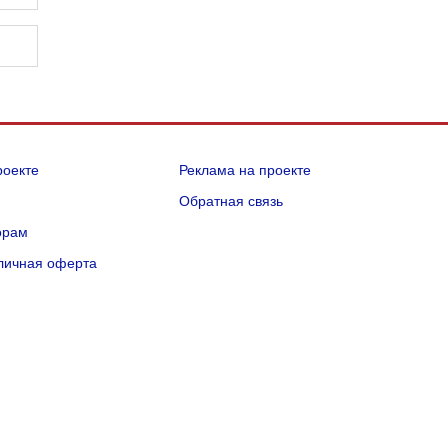
роекте
Реклама на проекте
Q
Обратная связь
орам
личная оферта