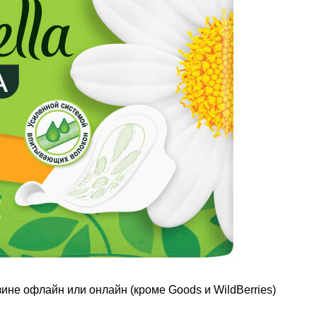
зине офлайн или онлайн (кроме Goods и WildBerries)