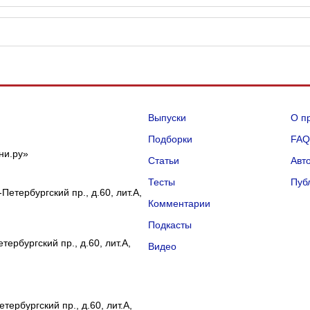
Выпуски
О п
Подборки
FA
ни.ру»
Статьи
Авт
Тесты
Пуб
Петербургский пр., д.60, лит.А,
Комментарии
Подкасты
ербургский пр., д.60, лит.А,
Видео
тербургский пр., д.60, лит.А,