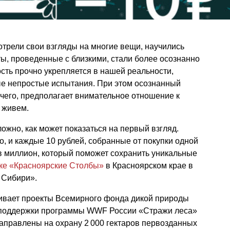
трели свои взгляды на многие вещи, научились
ы, проведенные с близкими, стали более осознанно
сть прочно укрепляется в нашей реальности,
е непростые испытания. При этом осознанный
очего, предполагает внимательное отношение к
 живем.
ложно, как может показаться на первый взгляд.
о, и каждые 10 рублей, собранные от покупки одной
я в миллион, который поможет сохранить уникальные
ке «Красноярские Столбы»
в Красноярском крае в
 Сибири».
живает проекты Всемирного фонда дикой природы
х поддержки программы WWF России «Стражи леса»
аправлены на охрану 2 000 гектаров первозданных