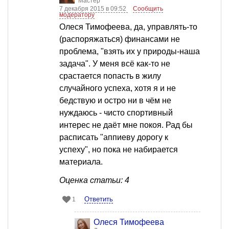
Мастер
7 декабря 2015 в 09:52
Сообщить
модератору
Олеся Тимофеева, да, управлять-то
(распоряжаться) финансами не
проблема, "взять их у природы-наша
задача". У меня всё как-то не
срастается попасть в жилу
случайного успеха, хотя я и не
бедствую и остро ни в чём не
нуждаюсь - чисто спортивный
интерес не даёт мне покоя. Рад бы
расписать "аппиеву дорогу к
успеху", но пока не набирается
материала.
Оценка статьи: 4
Ответить
1
Олеся Тимофеева