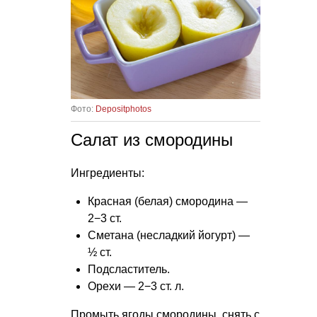
Фото:
Depositphotos
Салат из смородины
Ингредиенты:
Красная (белая) смородина —
2−3 ст.
Сметана (несладкий йогурт) —
½ ст.
Подсластитель.
Орехи — 2−3 ст. л.
Промыть ягоды смородины, снять с