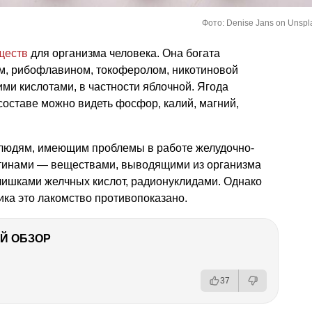
Фото: Denise Jans on Unspl
ществ
для организма человека. Она богата
м, рибофлавином, токоферолом, никотиновой
ими кислотами, в частности яблочной. Ягода
составе можно видеть фосфор, калий, магний,
людям, имеющим проблемы в работе желудочно-
ектинами — веществами, выводящими из организма
лишками желчных кислот, радионуклидами. Однако
ка это лакомство противопоказано.
Й ОБЗОР
37