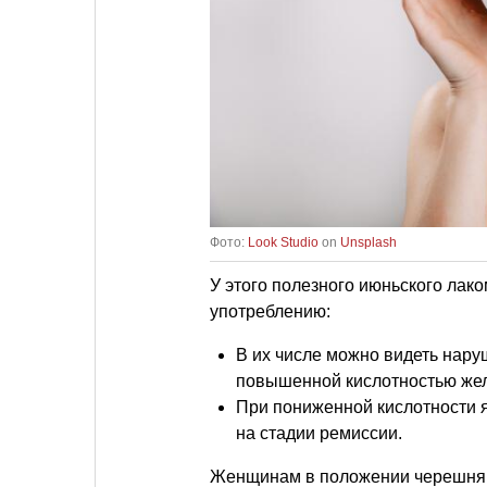
Фото:
Look Studio
on
Unsplash
У этого полезного июньского лак
употреблению:
В их числе можно видеть нару
повышенной кислотностью жел
При пониженной кислотности я
на стадии ремиссии.
Женщинам в положении черешня н