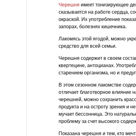
Черешня
имеет тонизирующее дей
сказывается на работе сердца, с
окраской. Их употребление показ
запорах, болезнях кишечника.
Лакомясь этой ягодой, можно ук
средство для всей семьи.
Черешня содержит в своем соста
квертецине, антоцианах. Употребл
старением организма, но и преду
В этом сезонном лакомстве соде
отличает благотворное влияние н
черешней, можно сохранить красо
продукта и на остроту зрения и н
мучает бессонница. Это натурал
проблему за счет высокого содер
Показана черешня и тем, кто мечт