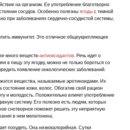
ствие на организм. Ее употребление благотворно
остоянии сосудов. Особенно полезны
ягоды
с темной
ано при заболеваниях сердечно-сосудистой системы,
репить иммунитет. Это отличное общеукрепляющее
ве много веществ-
антиоксидантов
. Речь идет о
яя в пищу эту ягодку, можно не только бороться со
предить появление онкологических заболеваний.
ржатся вещества, называемые аротиноидами. Их
а состояние кожи, волос. Обогатив свой рацион
ту и молодость. Положительно влияет употребление
ервную систему. Его полезно есть людям, которых
ьное снотворное поможет решить эту неприятную
жания в нем мелатонина.
ает похудеть. Она низкокалорийная. Сутки