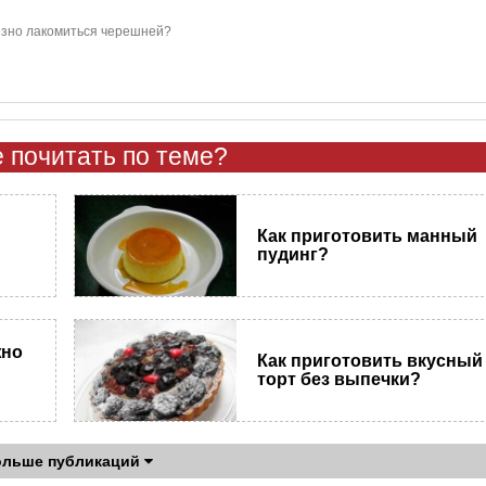
зно лакомиться черешней?
 почитать по теме?
Как приготовить манный
пудинг?
жно
Как приготовить вкусный
торт без выпечки?
ольше публикаций