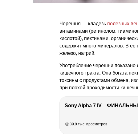
Черешня — кладезь
полезных ве
витаминами (ретинолом, тиамино
кислотой), пектинами, органическ
содержит много минералов. В ее 
железо, натрий.
Употребление черешни показано 
кишечного тракта. Она богата п
токсины с продуктами обмена, из
при плохой проходимости кишечни
Sony Alpha 7 IV – ФИНАЛЬНЫ
РЕКЛАМА
РЕКЛАМА
РЕКЛАМА
РЕКЛАМА
39.9 тыс. просмотров