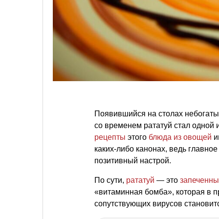
Появившийся на столах небогатых
со временем рататуй стал одной 
рецепты
этого
блюда из овощей
и
каких-либо канонах, ведь главно
позитивный настрой.
По сути,
рататуй
— это
запеченны
«витаминная бомба», которая в п
сопутствующих вирусов становитс