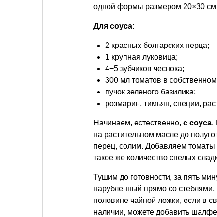
одной формы размером 20×30 см
Для соуса
:
2 красных болгарских перца;
1 крупная луковица;
4−5 зубчиков чеснока;
300 мл томатов в собственном 
пучок зеленого базилика;
розмарин, тимьян, специи, рас
Начинаем, естественно,
с соуса
.
на растительном масле до полуго
перец, солим. Добавляем томаты 
такое же количество спелых слад
Тушим до готовности, за пять мин
нарубленный прямо со стеблями, 
половине чайной ложки, если в с
наличии, можете добавить шалфе