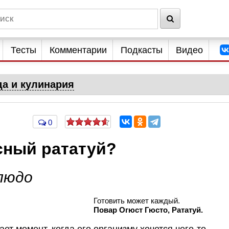
Тесты
Комментарии
Подкасты
Видео
да и кулинария
0
сный рататуй?
людо
Готовить может каждый.
Повар Огюст Гюсто, Рататуй.
ет момент, когда его организму хочется чего-то