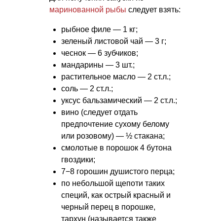
маринованной рыбы
следует взять:
рыбное филе — 1 кг;
зеленый листовой чай — 3 г;
чеснок — 6 зубчиков;
мандарины — 3 шт.;
растительное масло — 2 ст.л.;
соль — 2 ст.л.;
уксус бальзамический — 2 ст.л.;
вино (следует отдать
предпочтение сухому белому
или розовому) — ½ стакана;
смолотые в порошок 4 бутона
гвоздики;
7−8 горошин душистого перца;
по небольшой щепоти таких
специй, как острый красный и
черный перец в порошке,
тархун (называется также