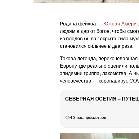
Родина фейхоа —
Южная Америк
людям в дар от богов, чтобы смог
из плодов была сокрыта сила мужч
становился сильнее в два раза.
Такова легенда, перекочевавшая
Европу, где реально оценили поль
эпидемии гриппа, лакомства. А н
человечества — коронавирус COV
СЕВЕРНАЯ ОСЕТИЯ – ПУТЕШ
РЕКЛАМА
РЕКЛАМА
РЕКЛАМА
4.3 тыс. просмотров