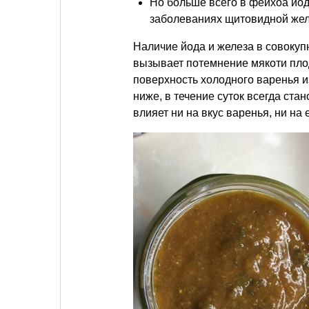
Но больше всего в фейхоа йод
заболеваниях щитовидной желе
Наличие йода и железа в совоку
вызывает потемнение мякоти плод
поверхность холодного варенья и
ниже, в течение суток всегда ста
влияет ни на вкус варенья, ни на 