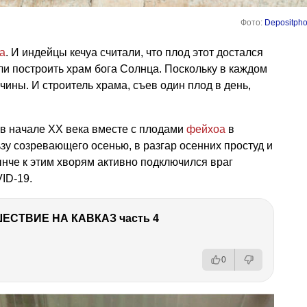
Фото:
Depositpho
а
. И индейцы кечуа считали, что плод этот достался
ли построить храм бога Солнца. Поскольку в каждом
ины. И строитель храма, съев один плод в день,
 в начале ХХ века вместе с плодами
фейхоа
в
зу созревающего осенью, в разгар осенних простуд и
ынче к этим хворям активно подключился враг
ID-19.
ЕСТВИЕ НА КАВКАЗ часть 4
0