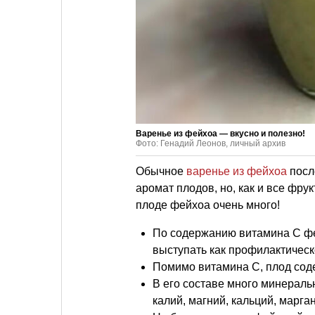
Варенье из фейхоа — вкусно и полезно!
Фото: Генадий Леонов, личный архив
Обычное
варенье из фейхоа
после
аромат плодов, но, как и все фру
плоде фейхоа очень много!
По содержанию витамина С фе
выступать как профилактичес
Помимо витамина С, плод соде
В его составе много минеральн
калий, магний, кальций, марган