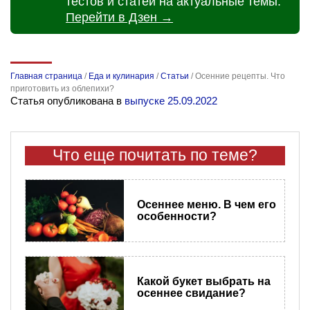
тестов и статей на актуальные темы.
Перейти в Дзен →
Главная страница
/
Еда и кулинария
/
Статьи
/
Осенние рецепты. Что
приготовить из облепихи?
Статья опубликована в
выпуске 25.09.2022
Что еще почитать по теме?
Осеннее меню. В чем его
особенности?
Какой букет выбрать на
осеннее свидание?