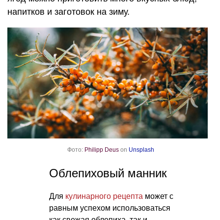
напитков и заготовок на зиму.
Фото:
Philipp Deus
on
Unsplash
Облепиховый манник
Для
кулинарного рецепта
может с
равным успехом использоваться
как свежая облепиха, так и