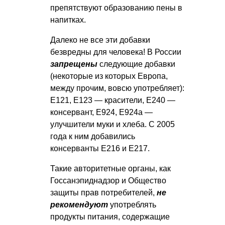
препятствуют образованию пены в
напитках.
Далеко не все эти добавки
безвредны для человека! В России
запрещены
следующие добавки
(некоторые из которых Европа,
между прочим, вовсю употребляет):
Е121, Е123 — красители, Е240 —
консервант, Е924, Е924а —
улучшители муки и хлеба. С 2005
года к ним добавились
консерванты Е216 и Е217.
Такие авторитетные органы, как
Госсанэпиднадзор и Общество
защиты прав потребителей,
не
рекомендуют
употреблять
продукты питания, содержащие