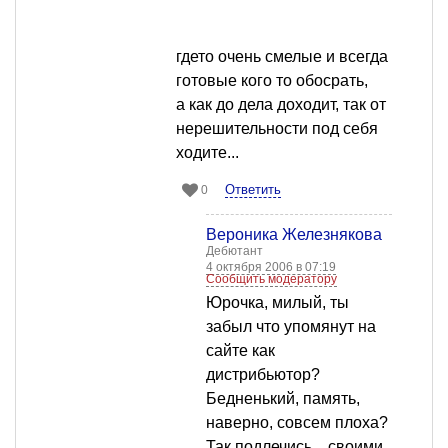
гдето очень смелые и всегда
готовые кого то обосрать,
а как до дела доходит, так от
нерешительности под себя
ходите...
Ответить
0
Вероника Железнякова
Дебютант
4 октября 2006 в 07:19
Сообщить модератору
Юрочка, милый, ты
забыл что упомянут на
сайте как
дистрибьютор?
Бедненький, память,
наверно, совсем плоха?
Так подлечись... своими