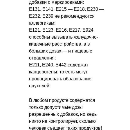
добавки с маркировками:
Е131, Е141, Е215 — Е218, Е230 —
Е232, Е239 не рекомендуются
аллергикам;
Е121, Е123, Е216, Е217, Е924
способны вызывать желудочно-
кишечные расстройства, а в
больших дозах — и пищевые
отравления;
Е211, Е240, Е442 содержат
канцерогены, то есть могут
провоцировать образование
опухолей.
В любом продукте содержатся
только допустимые дозы
разрешенных добавок, но ведь
никто не контролирует, сколько
человек съедает таких продуктов!