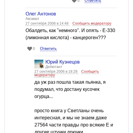
Ответить
0
Олег Антонов
Аксакал
27 сентября 2006 в 14:48
Сообщить модератору
Обалдеть, как "немного". И опять - Е-330
(лимонная кислота) - канцероген???
Ответить
0
Юрий Кузнецов
Дебютант
27 сентября 2006 в 18:28
Сообщить
модератору
да уж раз пошла такая пьянка, я
подумал, что достану кусочек
огурца...
просто книга у Светланы очень
интересная, и мы не знаем даже
27564 части правды про всякие Е и
другие штучки дрючки...