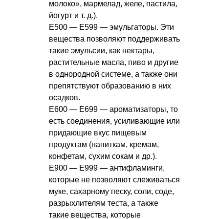
молоко», мармелад, желе, пастила,
йогурт
и т. д.
).
Е500 — Е599 — эмульгаторы. Эти
вещества позволяют поддерживать
такие эмульсии, как нектары,
растительные масла, пиво и другие
в однородной системе, а также они
препятствуют образованию в них
осадков.
Е600 — Е699 — ароматизаторы, то
есть соединения, усиливающие или
придающие вкус пищевым
продуктам (напиткам, кремам,
конфетам, сухим сокам и др.).
Е900 — Е999 — антифламинги,
которые не позволяют слеживаться
муке, сахарному песку, соли, соде,
разрыхлителям теста, а также
такие вещества, которые