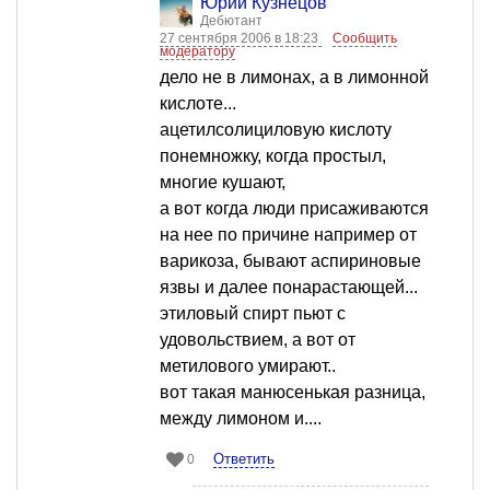
Юрий Кузнецов
Дебютант
27 сентября 2006 в 18:23
Сообщить
модератору
дело не в лимонах, а в лимонной
кислоте...
ацетилсолициловую кислоту
понемножку, когда простыл,
многие кушают,
а вот когда люди присаживаются
на нее по причине например от
варикоза, бывают аспириновые
язвы и далее понарастающей...
этиловый спирт пьют с
удовольствием, а вот от
метилового умирают..
вот такая манюсенькая разница,
между лимоном и....
Ответить
0