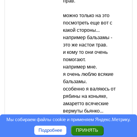
прав.
можно только на это
посмотреть еще вот с
какой стороны...
например бальзамы -
это же настои трав.
и кому то они очень
помогают.
например мне.
я очень люблю всякие
бальзамы.
особенно я валяюсь от
рябины на коньяке,
амаретто всяческие
вермуты бьянко...
Мы собираем файлы cookie и применяем
Яндекс.Метрику
.
только суть от того, что
Подробнее
ПРИНЯТЬ
это НАСТОЙКИ на