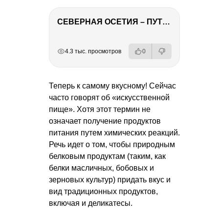
СЕВЕРНАЯ ОСЕТИЯ – ПУТЕШЕСТВИЕ НА КАВКАЗ часть 4
РЕКЛАМА
РЕКЛАМА
РЕКЛАМА
РЕКЛАМА
РЕКЛАМА
4.3 тыс. просмотров
0
Теперь к самому вкусному! Сейчас
часто говорят об «искусственной
пище». Хотя этот термин не
означает получение продуктов
питания путем химических реакций.
Речь идет о том, чтобы природным
белковым продуктам (таким, как
белки масличных, бобовых и
зерновых культур) придать вкус и
вид традиционных продуктов,
включая и деликатесы.