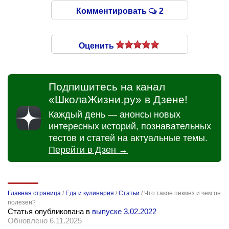
Комментировать
2
Оценить
Подпишитесь на канал
«ШколаЖизни.ру» в Дзене!
Каждый день — анонсы новых
интересных историй, познавательных
тестов и статей на актуальные темы.
Перейти в Дзен →
Главная страница
/
Еда и кулинария
/
Статьи
/
Что такое пекмез и чем он
полезен?
Статья опубликована в
выпуске 3.02.2022
Обновлено 6.11.2025