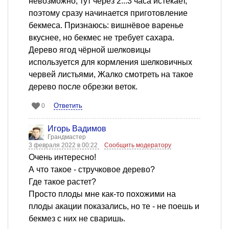
невозможно, тут через 2...3 часа истекает,
поэтому сразу начинается приготовление
бекмеса. Признаюсь: вишнёвое варенье
вкуснее, но бекмес не требует сахара.
Дерево ягод чёрной шелковицы
используется для кормления шелковичных
червей листьями, Жалко смотреть на такое
дерево после обрезки веток.
Ответить
0
Игорь Вадимов
Грандмастер
3 февраля 2022 в 00:22
Сообщить модератору
Очень интересно!
А что такое - стручковое дерево?
Где такое растет?
Просто плоды мне как-то похожими на
плоды акации показались, но те - не поешь и
бекмез с них не сваришь.