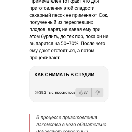
Примечателен тот факт, что для
приготовления этой сладости
сахарный песок не применяют. Сок,
полученный из переспевших
плодов, варят, не давая ему при
этом бурлить, до тех пор, пока он не
выпарится на 50−70%. После чего
ему дают отстояться, а потом
процеживают.
КАК СНИМАТЬ В СТУДИИ СО ВСПЫШКАМИ
РЕКЛАМА
РЕКЛАМА
РЕКЛАМА
РЕКЛАМА
39.2 тыс. просмотров
37
В процессе приготовления
лакомства в него обязательно
добавляют секретный