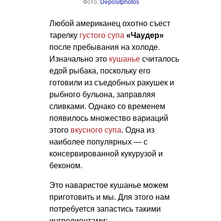
Фото:
Depositphotos
Любой американец охотно съест
тарелку
густого супа
«Чаудер»
после пребывания на холоде.
Изначально это
кушанье
считалось
едой рыбака, поскольку его
готовили из съедобных ракушек и
рыбного бульона, заправляя
сливками. Однако со временем
появилось множество вариаций
этого
вкусного супа
. Одна из
наиболее популярных — с
консервированной кукурузой и
беконом.
Это наваристое кушанье можем
приготовить и мы. Для этого нам
потребуется запастись такими
ингредиентами: