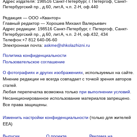
Адрес издателя: 198516 Санкт-Петербург, г. Петергоф, Санкт-
Петербургский пр., д.60, лит.А, ч.п. 2-Н, оф.440
Редакция — ООО «Квантор»
Главный редактор — Хорошев Михаил Валерьевич
Адрес редакции:
198516
Санкт-Петербург, г. Петергоф
,
Санкт-
Петербургский пр., д.60, лит.А, ч.п. 2-Н, оф.432, 434
Телефон:
+7 812 640-06-60
Электронная почта:
askme@shkolazhizni.ru
Политика конфиденциальности
Пользовательское соглашение
О фотографиях и других изображениях
, используемых на сайте.
Мнение редакции не всегда совпадает с точкой зрения авторов
статей.
Любая перепечатка возможна только
при выполнении условий
.
Несанкционированное использование материалов запрещено.
Все права защищены.
Изменить настройки конфиденциальности
(только для жителей
EEA)
Выпуски
О проекте
Реклама на