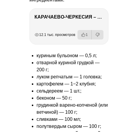
КАРАЧАЕВО-ЧЕРКЕСИЯ – ПУТЕШЕСТВИЕ НА КАВКАЗ часть 2
РЕКЛАМА
РЕКЛАМА
РЕКЛАМА
РЕКЛАМА
12.1 тыс. просмотров
1
куриным бульоном — 0,5 л;
отварной куриной грудкой —
200 г;
луком репчатым — 1 головка;
картофелем — 1−2 клубня;
сельдереем — 1 шт.;
беконом — 50 г;
грудинкой варено-копченой (или
ветчиной) — 100 г;
сливками — 100 мл;
полутвердым сыром — 100 г;