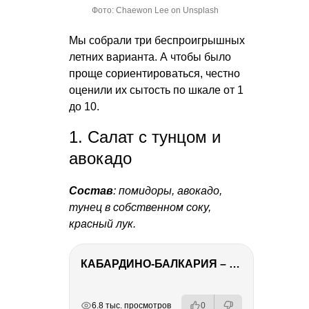
Фото: Chaewon Lee on Unsplash
Мы собрали три беспроигрышных
летних варианта. А чтобы было
проще сориентироваться, честно
оценили их сытость по шкале от 1
до 10.
1. Салат с тунцом и
авокадо
Состав
: помидоры, авокадо,
тунец в собственном соку,
красный лук.
КАБАРДИНО-БАЛКАРИЯ – ПУТЕШЕСТВИЕ НА КАВКАЗ часть 3
РЕКЛАМА
РЕКЛАМА
РЕКЛАМА
РЕКЛАМА
6.8 тыс. просмотров
0