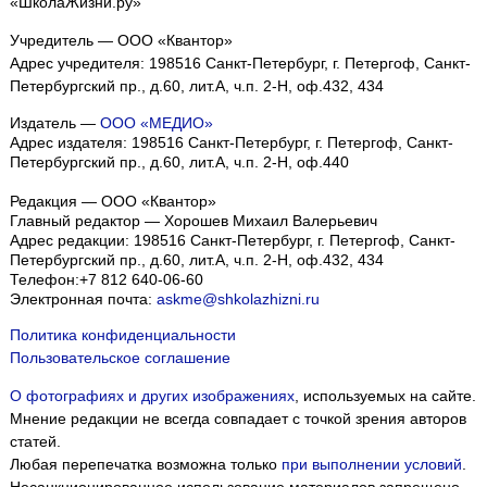
«ШколаЖизни.ру»
Учредитель — ООО «Квантор»
Адрес учредителя: 198516 Санкт-Петербург, г. Петергоф, Санкт-
Петербургский пр., д.60, лит.А, ч.п. 2-Н, оф.432, 434
Издатель —
ООО «МЕДИО»
Адрес издателя: 198516 Санкт-Петербург, г. Петергоф, Санкт-
Петербургский пр., д.60, лит.А, ч.п. 2-Н, оф.440
Редакция — ООО «Квантор»
Главный редактор — Хорошев Михаил Валерьевич
Адрес редакции:
198516
Санкт-Петербург, г. Петергоф
,
Санкт-
Петербургский пр., д.60, лит.А, ч.п. 2-Н, оф.432, 434
Телефон:
+7 812 640-06-60
Электронная почта:
askme@shkolazhizni.ru
Политика конфиденциальности
Пользовательское соглашение
О фотографиях и других изображениях
, используемых на сайте.
Мнение редакции не всегда совпадает с точкой зрения авторов
статей.
Любая перепечатка возможна только
при выполнении условий
.