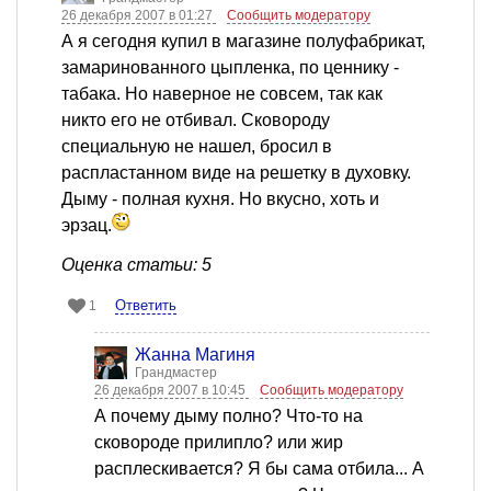
26 декабря 2007 в 01:27
Сообщить модератору
А я сегодня купил в магазине полуфабрикат,
замаринованного цыпленка, по ценнику -
табака. Но наверное не совсем, так как
никто его не отбивал. Сковороду
специальную не нашел, бросил в
распластанном виде на решетку в духовку.
Дыму - полная кухня. Но вкусно, хоть и
эрзац.
Оценка статьи: 5
Ответить
1
Жанна Магиня
Грандмастер
26 декабря 2007 в 10:45
Сообщить модератору
А почему дыму полно? Что-то на
сковороде прилипло? или жир
расплескивается? Я бы сама отбила... А