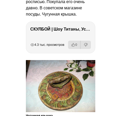
росписью. Покупала его очень
давно. В советском магазине
посуды. Чугунная крышка.
СКУЛБОЙ | Шоу Титаны, Усейн Болт, Ларрат, Зашквар!
РЕКЛАМА
РЕКЛАМА
РЕКЛАМА
4.3 тыс. просмотров
0
Чугунная крышка