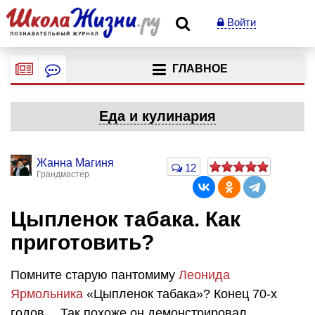
Войти
ГЛАВНОЕ
Еда и кулинария
Жанна Магиня
12
Грандмастер
Цыпленок табака. Как
приготовить?
Помните старую пантомиму
Леонида
Ярмольника
«Цыпленок табака»? Конец 70-х
годов… Так похоже он демонстрировал