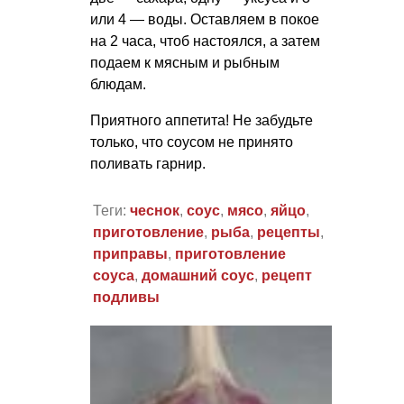
или 4 — воды. Оставляем в покое
на 2 часа, чтоб настоялся, а затем
подаем к мясным и рыбным
блюдам.
Приятного аппетита! Не забудьте
только, что соусом не принято
поливать гарнир.
Теги:
чеснок
,
соус
,
мясо
,
яйцо
,
приготовление
,
рыба
,
рецепты
,
приправы
,
приготовление
соуса
,
домашний соус
,
рецепт
подливы