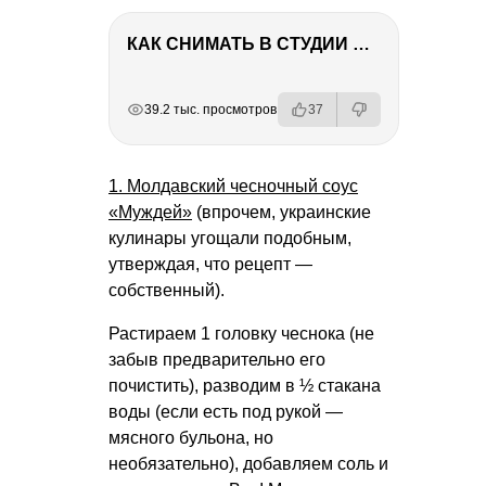
КАК СНИМАТЬ В СТУДИИ СО ВСПЫШКАМИ
РЕКЛАМА
РЕКЛАМА
РЕКЛАМА
РЕКЛАМА
39.2 тыс. просмотров
37
1. Молдавский чесночный соус
«Муждей»
(впрочем, украинские
кулинары угощали подобным,
утверждая, что рецепт —
собственный).
Растираем 1 головку чеснока (не
забыв предварительно его
почистить), разводим в ½ стакана
воды (если есть под рукой —
мясного бульона, но
необязательно), добавляем соль и