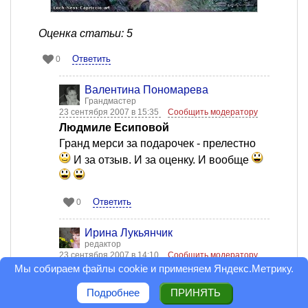
Оценка статьи: 5
Ответить
0
Валентина Пономарева
Грандмастер
23 сентября 2007 в 15:35
Сообщить модератору
Людмиле Есиповой
Гранд мерси за подарочек - прелестно
И за отзыв. И за оценку. И вообще
Ответить
0
Ирина Лукьянчик
редактор
23 сентября 2007 в 14:10
Сообщить модератору
Мы собираем файлы cookie и применяем
Яндекс.Метрику
.
Как-то не слышала про кактусные соусы
Текила - да, из кактусов. А вообще у
Подробнее
ПРИНЯТЬ
опунций большие вкусные ягоды, из них