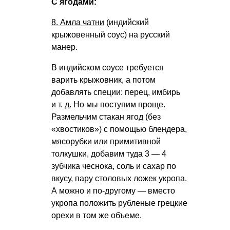
С ягодами:
8. Амла чатни
(индийский
крыжовенный соус) на русский
манер.
В индийском соусе требуется
варить крыжовник, а потом
добавлять специи: перец, имбирь
и т. д.
Но мы поступим проще.
Размельчим стакан ягод (без
«хвостиков») с помощью блендера,
мясорубки или примитивной
толкушки, добавим туда 3 — 4
зубчика чеснока, соль и сахар по
вкусу, пару столовых ложек укропа.
А можно и по-другому — вместо
укропа положить рубленые грецкие
орехи в том же объеме.