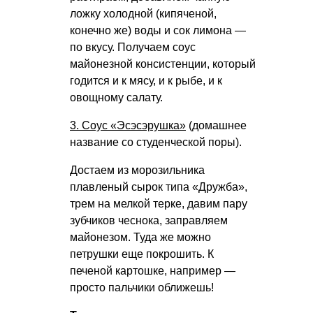
ложку холодной (кипяченой,
конечно же) воды и сок лимона —
по вкусу. Получаем соус
майонезной консистенции, который
годится и к мясу, и к рыбе, и к
овощному салату.
3. Соус «Эсэсэрушка»
(домашнее
название со студенческой поры).
Достаем из морозильника
плавленый сырок типа «Дружба»,
трем на мелкой терке, давим пару
зубчиков чеснока, заправляем
майонезом. Туда же можно
петрушки еще покрошить. К
печеной картошке, например —
просто пальчики оближешь!