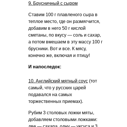
9. Брусничный с сыром
Ставим 100 г плавленого сыра в
теплое место, где он размягчится,
добавим в него 50 г кислой
сметаны, по вкусу — соль и сахар,
а потом вмешаем в эту массу 100 г
брусники. Вот и все. К мясу,
конечно же, включая и птицу!
И напоследок:
10. Английский мятный соус
(тот
самый, что у русских царей
подавался на самых
торжественных приемах).
Рубим 3 столовых ложки мяты,
добавляем столовыми ложками:
две — сахара, одну — уксуса и 3