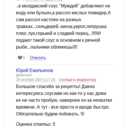
..в молдавский соус "Муждей" добавляют не
воду или бульон,а рассол кислых помидор.А
сам рассол настоян на разных
травках...сельдерей, кинза,укроп,петрушка
плюс лук,горький и сладкий перец...!!!!!И
подают такой соус в основном к речной
рыбе...пальчики оближешь!!!!
Ответить
0
Юрий Емельянов
Дебютант
16 октября 2007 в 17:28
Сообщить модератору
Большое спасибо за рецепты! Давно
интересуюсь соусами но как-то у нас дома
их не часто пробую, наверное из-за нехватки
времени. А тут - все просто и вроде быстро.
Обязательно будем побовать. 5!
Оценка статьи: 5