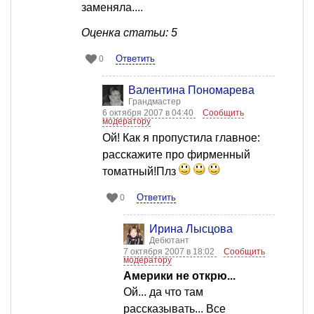
заменяла....
Оценка статьи: 5
Ответить
0
Валентина Пономарева
Грандмастер
6 октября 2007 в 04:40
Сообщить
модератору
Ой! Как я пропустила главное:
расскажите про фирменный
томатный!Плз
Ответить
0
Ирина Лысцова
Дебютант
7 октября 2007 в 18:02
Сообщить
модератору
Америки не открю...
Ой... да что там
рассказывать... Все