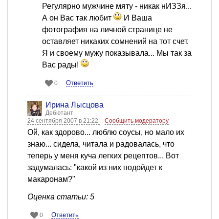
Регулярно мужчине мяту - никак нИЗЗя...
А он Вас так любит
И Ваша
фотография на личной странице не
оставляет никаких сомнений на тот счет.
Я и своему мужу показывала... Мы так за
Вас рады!
Ответить
0
Ирина Лысцова
Дебютант
24 сентября 2007 в 21:22
Сообщить модератору
Ой, как здорово... люблю соусы, но мало их
знаю... сидела, читала и радовалась, что
теперь у меня куча легких рецептов... Вот
задумалась: "какой из них подойдет к
макаронам?"
Оценка статьи: 5
Ответить
0