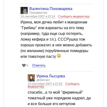
Валентина Пономарева
Грандмастер
24 сентября 2007 в 22:24
Сообщить модератору
Ирина, моя дочка любит к макаронам
"Грибиш" или варианты на его тему
(например, туда еще сыр потереть,
ложку кефира и т.п.). СССРушка тож
хорошо прокатит, в нее можно добавить
(по желанию) порубленные помидоры
или томатную пасту
Ответить
0
Ирина Лысцова
Дебютант
24 сентября 2007 в 22:50
Сообщить
модератору
спасибо...а то мой "фирменый"
томатный уже порядком надоел, да
и все больше его кетчупом