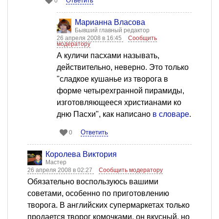
Ответить
0
Марианна Власова
Бывший главный редактор
26 апреля 2008 в 16:45
Сообщить
модератору
А куличи пасхами называть,
действительно, неверно. Это только
"сладкое кушанье из творога в
форме четырехгранной пирамиды,
изготовляющееся христианами ко
дню Пасхи", как написано
в словаре
.
Ответить
0
Королева Виктория
Мастер
26 апреля 2008 в 02:27
Сообщить модератору
Обязательно воспользуюсь вашими
советами, особенно по приготовлению
творога. В английских супермаркетах только
продается творог комочками, он вкусный, но