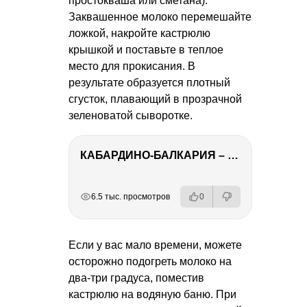
простокваша или сметана).
Заквашенное молоко перемешайте
ложкой, накройте кастрюлю
крышкой и поставьте в теплое
место для прокисания. В
результате образуется плотный
сгусток, плавающий в прозрачной
зеленоватой сыворотке.
КАБАРДИНО-БАЛКАРИЯ – ПУТЕШЕСТВИЕ НА КАВКАЗ часть 3
РЕКЛАМА
РЕКЛАМА
РЕКЛАМА
РЕКЛАМА
РЕКЛАМА
6.5 тыс. просмотров
0
Если у вас мало времени, можете
осторожно подогреть молоко на
два-три градуса, поместив
кастрюлю на водяную баню. При