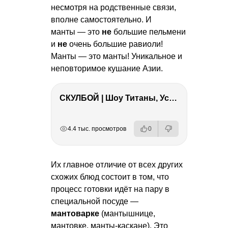
несмотря на родственные связи,
вполне самостоятельно. И
манты — это
не
большие пельмени
и
не
очень большие равиоли!
Манты — это манты! Уникальное и
неповторимое кушание Азии.
СКУЛБОЙ | Шоу Титаны, Усейн Болт, Ларрат, Зашквар!
РЕКЛАМА
РЕКЛАМА
РЕКЛАМА
РЕКЛАМА
4.4 тыс. просмотров
0
Их главное отличие от всех других
схожих блюд состоит в том, что
процесс готовки идёт на пару в
специальной посуде —
мантоварке
(мантышнице,
мантовке, манты-каскане). Это