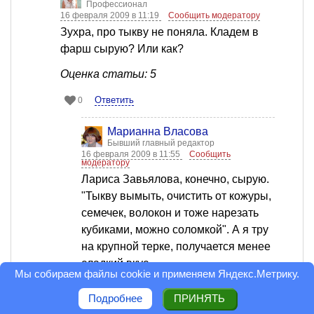
Профессионал
16 февраля 2009 в 11:19
Сообщить модератору
Зухра, про тыкву не поняла. Кладем в
фарш сырую? Или как?
Оценка статьи: 5
Ответить
0
Марианна Власова
Бывший главный редактор
16 февраля 2009 в 11:55
Сообщить
модератору
Лариса Завьялова, конечно, сырую.
"Тыкву вымыть, очистить от кожуры,
семечек, волокон и тоже нарезать
кубиками, можно соломкой". А я тру
на крупной терке, получается менее
сладкий вкус.
Мы собираем файлы cookie и применяем
Яндекс.Метрику
.
Ответить
0
Подробнее
ПРИНЯТЬ