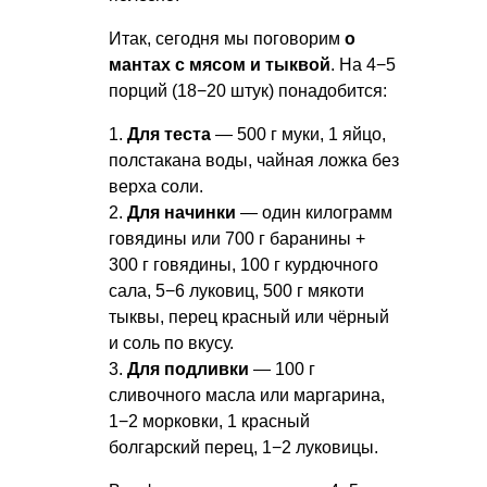
Итак, сегодня мы поговорим
о
мантах с мясом и тыквой
. На 4−5
порций (18−20 штук) понадобится:
1.
Для теста
— 500 г муки, 1 яйцо,
полстакана воды, чайная ложка без
верха соли.
2.
Для начинки
— один килограмм
говядины или 700 г баранины +
300 г говядины, 100 г курдючного
сала, 5−6 луковиц, 500 г мякоти
тыквы, перец красный или чёрный
и соль по вкусу.
3.
Для подливки
— 100 г
сливочного масла или маргарина,
1−2 морковки, 1 красный
болгарский перец, 1−2 луковицы.