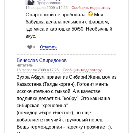
Профессионал
16 февраля 2009 в 19:25
Сообщить модератору
С картошкой не пробовала.
Моя
бабушка делала пельмени с фаршем,
где мяса и картошки 50/50. Необычный
вкус.
Ответить
0
Вячеслав Спиридонов
Читатель
16 февраля 2009 в 17:26
Сообщить модератору
Зухра Абдул, привет из Сибири! Жена моя из
Казахстана (Талдыкорган). Готовит манты
исключительно с тыквой. А в качестве
подливки делает т.н. "кобру". Это как наша
сибирская "хреновина"
(помидоры+хрен+чеснок), но еще
добавляется жгучий стручковый перец.
Вещь термоядерная - тарелку прожигает ;).