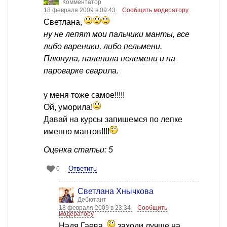
Комментатор
18 февраля 2009 в 09:43
Сообщить модератору
Светлана,
ну не лепят мои пальчики манты, все
либо вареники, либо пельмени.
Плюнула, налепила пелемени и на
пароварке свари
ла.
у меня тоже самое!!!!!
Ой, уморила!
Давай на курсы запишемся по лепке
именно мантов!!!!
Оценка статьи: 5
Ответить
0
Светлана Хнычкова
Дебютант
18 февраля 2009 в 23:34
Сообщить
модератору
Надя Гаева,
заходи лучше на