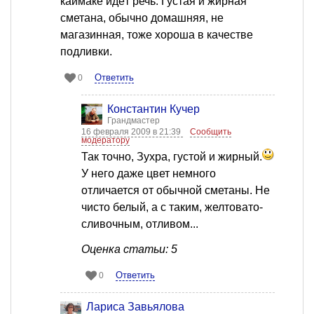
каймаке идёт речь. Густая и жирная
сметана, обычно домашняя, не
магазинная, тоже хороша в качестве
подливки.
Ответить
0
Константин Кучер
Грандмастер
16 февраля 2009 в 21:39
Сообщить
модератору
Так точно, Зухра, густой и жирный.
У него даже цвет немного
отличается от обычной сметаны. Не
чисто белый, а с таким, желтовато-
сливочным, отливом...
Оценка статьи: 5
Ответить
0
Лариса Завьялова