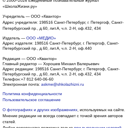
© 2000–2026 Ежедневный познавательный журнал
«ШколаЖизни.ру»
Учредитель — ООО «Квантор»
Адрес учредителя: 198516 Санкт-Петербург, г. Петергоф, Санкт-
Петербургский пр., д.60, лит.А, ч.п. 2-Н, оф.432, 434
Издатель —
ООО «МЕДИО»
Адрес издателя: 198516 Санкт-Петербург, г. Петергоф, Санкт-
Петербургский пр., д.60, лит.А, ч.п. 2-Н, оф.440
Редакция — ООО «Квантор»
Главный редактор — Хорошев Михаил Валерьевич
Адрес редакции:
198516
Санкт-Петербург, г. Петергоф
,
Санкт-
Петербургский пр., д.60, лит.А, ч.п. 2-Н, оф.432, 434
Телефон:
+7 812 640-06-60
Электронная почта:
askme@shkolazhizni.ru
Политика конфиденциальности
Пользовательское соглашение
О фотографиях и других изображениях
, используемых на сайте.
Мнение редакции не всегда совпадает с точкой зрения авторов
статей.
Любая перепечатка возможна только
при выполнении условий
.