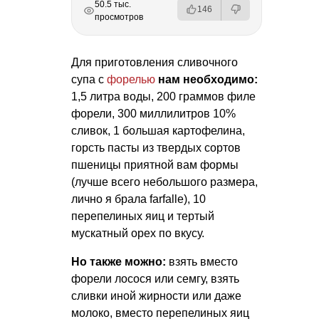
РЕКЛАМА
РЕКЛАМА
РЕКЛАМА
50.5 тыс.
146
просмотров
Для приготовления сливочного
супа с
форелью
нам необходимо:
1,5 литра воды, 200 граммов филе
форели, 300 миллилитров 10%
сливок, 1 большая картофелина,
горсть пасты из твердых сортов
пшеницы приятной вам формы
(лучше всего небольшого размера,
лично я брала farfalle), 10
перепелиных яиц и тертый
мускатный орех по вкусу.
Но также можно:
взять вместо
форели лосося или семгу, взять
сливки иной жирности или даже
молоко, вместо перепелиных яиц