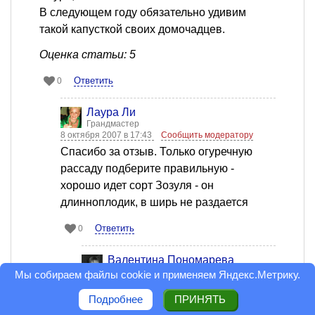
В следующем году обязательно удивим
такой капусткой своих домочадцев.
Оценка статьи: 5
Ответить
0
Лаура Ли
Грандмастер
8 октября 2007 в 17:43
Сообщить модератору
Спасибо за отзыв. Только огуречную
рассаду подберите правильную -
хорошо идет сорт Зозуля - он
длинноплодик, в ширь не раздается
Ответить
0
Валентина Пономарева
Грандмастер
Мы собираем файлы cookie и применяем
Яндекс.Метрику
.
9 октября 2007 в 00:32
Сообщить
модератору
Подробнее
ПРИНЯТЬ
КудЫ он не раздается?!
То ись...