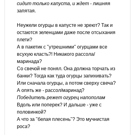
сидит только капуста, и ждет
- лишняя
запятая.
Неужели огурцы в капусте не зреют? Так и
остаются зеленцами даже после отсыхания
плети?
А в пакетик с "утрешними" огурцами все
всухую класть?! Никакого рассола/
маринада?
Со свечой не понял. Она должна торчать из
банки? Тогда как туда огурцы запихивать?
Или сначала огурцы, а потом сверху свеча?
А опять же - рассол/маринад?
Победитель режет огурец напополам
Вдоль или поперек? И дальше - уже с
половинкой?
А что за "белая плесень"? Это мучнистая
роса?