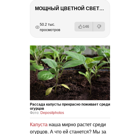
МОЩНЫЙ ЦВЕТНОЙ СВЕТ – NANLITE FC-500C
РЕКЛАМА
РЕКЛАМА
РЕКЛАМА
РЕКЛАМА
50.2 тыс.
146
просмотров
Рассада капусты прекрасно поживает среди
огурцов
Фото:
Depositphotos
Капуста
наша мирно растет среди
огурцов. А что ей станется? Мы за