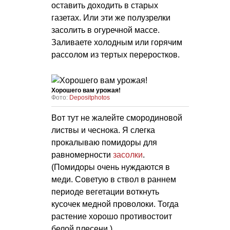
оставить доходить в старых
газетах. Или эти же полузрелки
засолить в огуречной массе.
Заливаете холодным или горячим
рассолом из тертых переростков.
Хорошего вам урожая!
Фото:
Depositphotos
Вот тут не жалейте смородиновой
листвы и чеснока. Я слегка
прокалываю помидоры для
равномерности
засолки
.
(Помидоры очень нуждаются в
меди. Советую в ствол в раннем
периоде вегетации воткнуть
кусочек медной проволоки. Тогда
растение хорошо противостоит
белой плесени.)