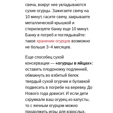
свеча, вокруг нее укладываются
сухие огурцы. Зажигаете свечу на
10 минут, гасите свечу, закрываете
металлической крышкой и
стерилизуете банку еще 10 минут.
Банку в погреб и поглядывайте:
такое
хранение огурцов
возможно
не больше 3−4 месяцев.
Еще способец сухой
консервации —
«огурцы в яйцах»:
оставить плодоножку подлинней,
обмакнуть во взбитый белок
твердый сухой огурчик и булавкой
подвесить в погребе на веревку. До
Нового года довисит. И если дети
схрумкали ваш огурец из капусты,
то с яичным огурцом можно
продолжить игры для взрослых.