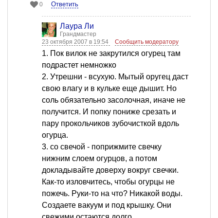
Ответить
0
Лаура Ли
Грандмастер
23 октября 2007 в 19:54
Сообщить модератору
1. Пок вилок не закрутился огурец там
подрастет немножко
2. Утрешни - всухую. Мытый оругец даст
свою влагу и в кульке еще дышит. Но
соль обязательно засолочная, иначе не
получится. И попку пониже срезать и
пару прокольчиков зубочисткой вдоль
огурца.
3. со свечой - поприжмите свечку
нижним слоем огурцов, а потом
докладывайте доверху вокруг свечки.
Как-то изловчитесь, чтобы огурцы не
пожечь. Руки-то на что? Никакой воды.
Создаете вакуум и под крышку. Они
свежими остаются долго.