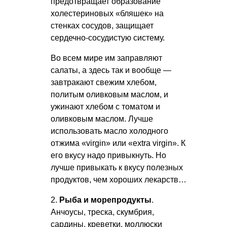
предотвращает образование
холестериновых «бляшек» на
стенках сосудов, защищает
сердечно-сосудистую систему.
Во всем мире им заправляют
салаты, а здесь так и вообще —
завтракают свежим хлебом,
политым оливковым маслом, и
ужинают хлебом с томатом и
оливковым маслом. Лучше
использовать масло холодного
отжима «virgin» или «extra virgin». К
его вкусу надо привыкнуть. Но
лучше привыкать к вкусу полезных
продуктов, чем хороших лекарств…
2.
Рыба и морепродукты
.
Анчоусы, треска, скумбрия,
сардины, креветки, моллюски