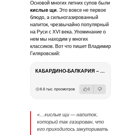
Основой многих летних супов были
кислые щи
. Это вовсе не первое
блюдо, а сильногазированный
напиток, чрезвычайно популярный
на Руси с XVI века. Упоминание о
нем мы находим у многих
классиков. Вот что пишет Владимир
Гиляровский:
КАБАРДИНО-БАЛКАРИЯ – ПУТЕШЕСТВИЕ НА КАВКАЗ часть 3
РЕКЛАМА
РЕКЛАМА
РЕКЛАМА
6.6 тыс. просмотров
0
«…кислые щи — напиток,
который так газирован, что
его приходилось закупоривать