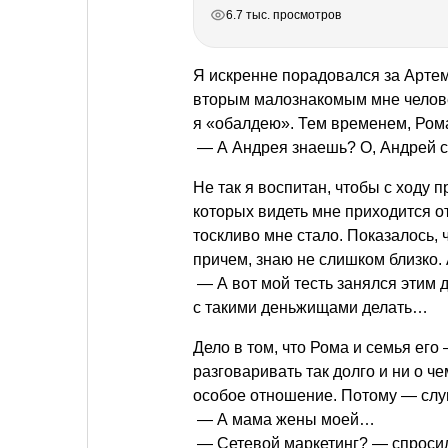
РЕКЛАМА
РЕКЛАМА
РЕКЛАМА
6.7 тыс. просмотров
Я искренне порадовался за Артема
вторым малознакомым мне челове
я «обалдею». Тем временем, Ром
— А Андрея знаешь? О, Андрей с
Не так я воспитан, чтобы с ходу 
которых видеть мне приходится от 
тоскливо мне стало. Показалось, ч
причем, знаю не слишком близко. 
— А вот мой тесть занялся этим де
с такими деньжищами делать…
Дело в том, что Рома и семья ег
разговаривать так долго и ни о ч
особое отношение. Потому — сл
— А мама жены моей…
— Сетевой маркетинг? — спросил 