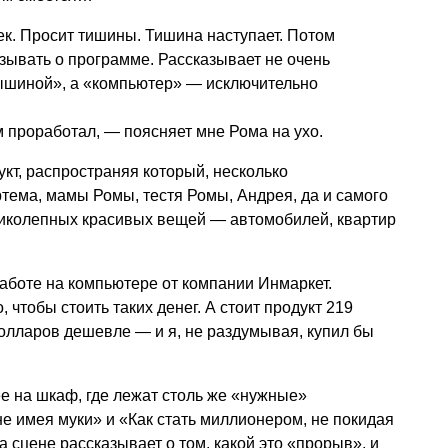
к. Просит тишины. Тишина наступает. Потом
зывать о программе. Рассказывает не очень
ышиной», а «компьютер» — исключительно
проработал, — поясняет мне Рома на ухо.
кт, распространяя который, несколько
тема, мамы Ромы, тестя Ромы, Андрея, да и самого
иколепных красивых вещей — автомобилей, квартир
аботе на компьютере от компании Инмаркет.
 чтобы стоить таких денег. А стоит продукт 219
олларов дешевле — и я, не раздумывая, купил бы
ее на шкаф, где лежат столь же «нужные»
не имея муки» и «Как стать миллионером, не покидая
а сцене рассказывает о том, какой это «прорыв», и