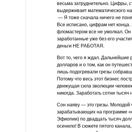
весьма затруднительно. Цифры, ст
выдерживает математического нат
— Я тоже сначала ничего не по
Все исписано, цифрам нет конца.
фломастером все не умолкал. Он 
заработанные уже без его участ
деньги НЕ РАБОТАЯ.
Вот то, чего я ждал. Дальнейшие 
долларов и о том, как он путешес
лишь подогревали грезы собрав
Потому что весь этот бизнес пост
движущая сила эволюции человека,
никогда. Заработать сотни тысяч 
Сон наяву — это грезы. Молодой
зарабатывающих на программе «о
Эфиопии) по двадцать тысяч долл
осенило! В сюжете пятого канал