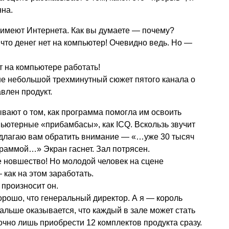
на.
имеют Интернета. Как вы думаете — почему?
 что денег нет на компьютер! Очевидно ведь. Но —
 на компьютере работать!
не небольшой трехминутный сюжет пятого канала о
влен продукт.
вают о том, как программа помогла им освоить
ьютерные «прибамбасы», как ICQ. Вскользь звучит
едлагаю вам обратить внимание — «…уже 30 тысяч
граммой…» Экран гаснет. Зал потрясен.
 новшество! Но молодой человек на сцене
как на этом заработать.
произносит он.
хорошо, что генеральный директор. А я — король
альше оказывается, что каждый в зале может стать
чно лишь приобрести 12 комплектов продукта сразу.