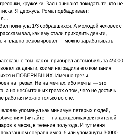
релочки, кружочки. Зал начинают покидать те, кто не
иска. Я держусь. Рома подбадривает:
нял…
 Зал покинула 1/3 собравшихся. А молодой человек с
рассказывал, как ему стали приходить деньги,
ия, и плавно резюмировал — можно зарабатывать
рассказы о том, как он приобрел автомобиль за 45000
твовал за деньги, коими наградила его компания,
шихся и ПОВЕРИВШИХ. Именно грезы.
роен на грезах. Не на мечтах, ибо мечты — это
 а на несбыточных грезах о том, чего не достичь
не работая можно только во сне.
 человек упомянул как минимум пятерых людей,
бучения» (читайте — на дождевиках для жителей
аров в месяц в течение полугода. И тут меня
а, показанном собравшимся, были упомянуты 30000