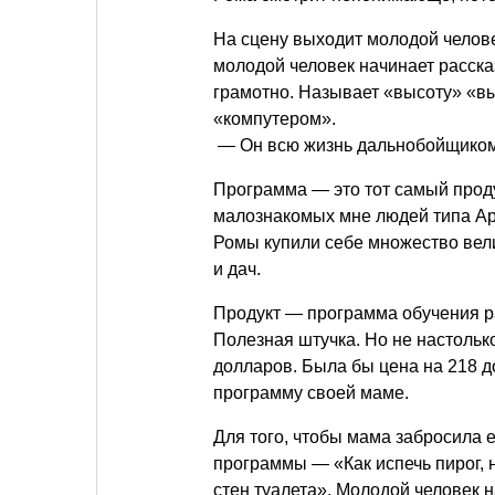
На сцену выходит молодой челове
молодой человек начинает расска
грамотно. Называет «высоту» «в
«компутером».
— Он всю жизнь дальнобойщиком 
Программа — это тот самый проду
малознакомых мне людей типа Ар
Ромы купили себе множество вел
и дач.
Продукт — программа обучения р
Полезная штучка. Но не настолько,
долларов. Была бы цена на 218 д
программу своей маме.
Для того, чтобы мама забросила 
программы — «Как испечь пирог, 
стен туалета». Молодой человек н