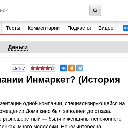
Тесты
Комментарии
Подкасты
Видео
Деньги
157
пании Инмаркет? (История
езентации одной компании, специализирующейся на
помещении Дома кино был заполнен до отказа.
о разношерстный — были и женщины пенсионного
бленках, много молодежи. Небезынтересна