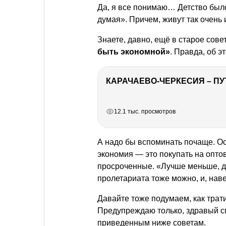
Да, я все понимаю… Детство было
думая». Причем, живут так очень 
Знаете, давно, ещё в старое сове
быть экономной»
. Правда, об э
КАРАЧАЕВО-ЧЕРКЕСИЯ – ПУ
РЕКЛАМА
РЕКЛАМА
РЕКЛАМА
РЕКЛАМА
12.1 тыс. просмотров
А надо бы вспоминать почаще. О
экономия — это покупать на опто
просроченные. «Лучше меньше, д
пролетариата тоже можно, и, нав
Давайте тоже подумаем, как трати
Предупреждаю только, здравый с
приведенным ниже советам.