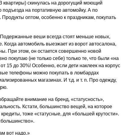
(3 квартиры) скинулась на дорогущий моющий
 подъезда на портативную автомойку. А по
. Продукты оптом, особенно к праздникам, покупать
. Подержанные веши всегда стоят меньше новых,
. Когда автомобиль выезжает из ворот автосалона,
ны. При этом, он остается совершенно новой
о покупаю (не только себе) только те, что были «на
от 15 до 30%! Особенно, если дети наклеек на корпус
овые телефоны можно покупать в ломбардах
иализированных магазинах. И т.д.
и т. п.
Про одежду,
орю.
обращайте внимание на бренд, «статусность»,
альность. Кстати, большинство вещей, на которое
 кредиты, тоже «статусные, для «большей крутости».
«большинство».
ам вот надо.»