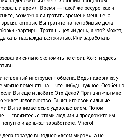
них на депозитный счет с хорошим процентом.
ировать и время. Время — такой же ресурс, как и
сните, возможно ли тратить времени меньше, а
ь время, которые Вы тратите на нелюбимые дела
борки квартиры. Тратишь целый день, и что? Может,
отдыхать, наслаждаться жизнью. Или заработать
азовании сильно экономить не стоит. Хотя и здесь
ативы.
единственный инструмент обмена. Ведь наверняка у
ые можно поменять на… что-нибудь нужное. Особенно
 А если Вы ещё и любите Это Дело? Принцип «ты мне,
ько живет человечество. Выясните свои сильные
ыми Вы занимаетесь с удовольствием. Потом
ьше — свяжитесь с этими людьми и предложите им…
, попутно и деньжат заработаете. Много!
е дела гораздо выгоднее «всем миром», а не