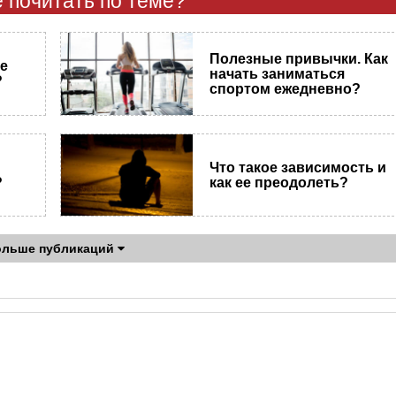
 почитать по теме?
Полезные привычки. Как
е
начать заниматься
?
спортом ежедневно?
Что такое зависимость и
?
как ее преодолеть?
ольше публикаций