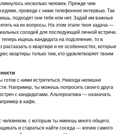
кликнулось несколько человек. Прежде чем
седями, проведи с ними телефонное интервью. Так
нишь, подходят они тебе или нет. Задай им важные
ветить на их вопросы. На этом этапе твоя задача —
циальных соседей для последующей личной встречи.
 теперь ищешь кандидата на подселение, то в
 рассказать о квартире и ее особенностях, которые
рес квартиры только тем, кто удовлетворяет твоим
сности
ты готов с ними встретиться. Никогда нелишне
сти. Например, ты можешь попросить своего друга
встреч с кандидатами. Альтернатива — назначать
апример в кафе.
с человеком, с которым ты имеешь много общего.
рщивать и стараться найти соседа — копию самого