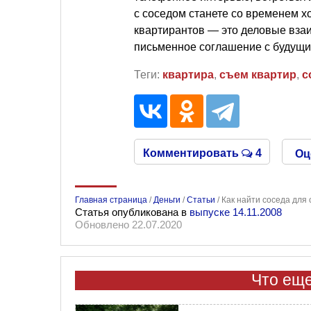
с соседом станете со временем 
квартирантов — это деловые вза
письменное соглашение с будущим
Теги:
квартира
,
съем квартир
,
с
Комментировать
4
Оц
Главная страница
/
Деньги
/
Статьи
/
Как найти соседа для
Статья опубликована в
выпуске 14.11.2008
Обновлено 22.07.2020
Что еще