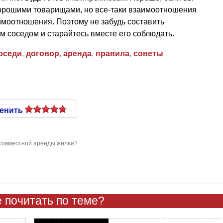
хорошими товарищами, но все-таки взаимоотношения
имоотношения. Поэтому не забудь составить
 соседом и старайтесь вместе его соблюдать.
оседи
,
договор
,
аренда
,
правила
,
советы
енить
 совместной аренды жилья?
 почитать по теме?