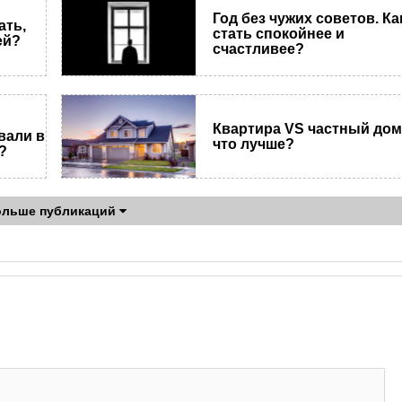
Год без чужих советов. Ка
ать,
стать спокойнее и
ей?
счастливее?
Квартира VS частный дом
вали в
что лучше?
?
ольше публикаций