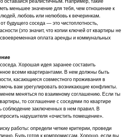
но оставайся реалистичным. Например, такие
иметь меньшее значение для тебя, чем отношение к
 людей, любовь или нелюбовь к вечеринкам.
 от будущего соседа — это чистоплотность,
сности (это значит, что копии ключей от квартиры не
), своевременная оплата аренды и коммунальных
ение
соседа. Хорошая идея заранее составить
нное всеми квартирантами. В нем должны быть
ости, касающиеся совместного проживания в
помочь вам урегулировать возникающие конфликты.
еменем меняться по взаимному соглашению. Если ты
вартиры, то соглашение с соседями по квартире
ь соблюдение заключенных в нем правил. В
опросить нарушителя «очистить помещение».
поиску работы: определи четкие критерии, проведи
лично. Будь готов к компромиссам. Хорошо, если вы