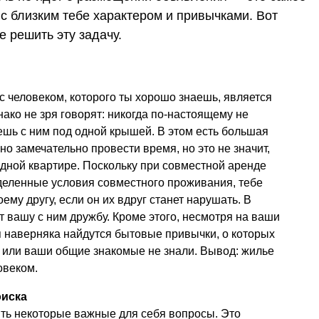
 с близким тебе характером и привычками. Вот
е решить эту задачу.
с человеком, которого ты хорошо знаешь, является
ко не зря говорят: никогда по-настоящему не
ешь с ним под одной крышей. В этом есть большая
но замечательно провести время, но это не значит,
одной квартире. Поскольку при совместной аренде
деленные условия совместного проживания, тебе
ему другу, если он их вдруг станет нарушать. В
т вашу с ним дружбу. Кроме этого, несмотря на ваши
 наверняка найдутся бытовые привычки, о которых
г или ваши общие знакомые не знали. Вывод: жилье
овеком.
оиска
ить некоторые важные для себя вопросы. Это