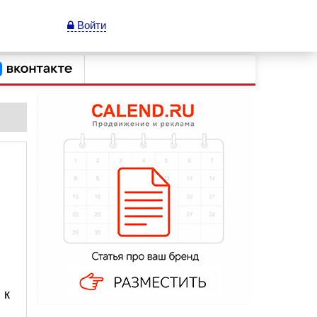
Войти
 к