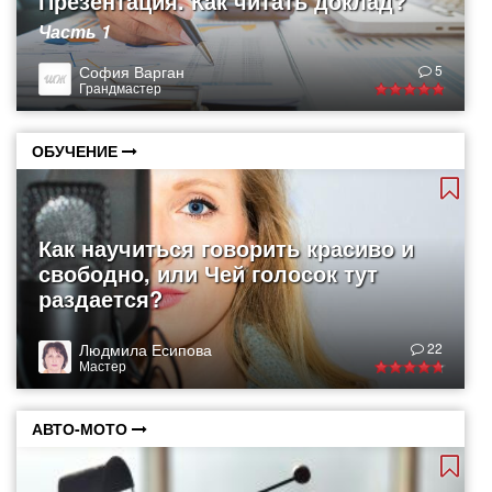
Презентация. Как читать доклад?
Часть 1
София Варган
5
Грандмастер
ОБУЧЕНИЕ
Как научиться говорить красиво и
свободно, или Чей голосок тут
раздается?
Людмила Есипова
22
Мастер
АВТО-МОТО