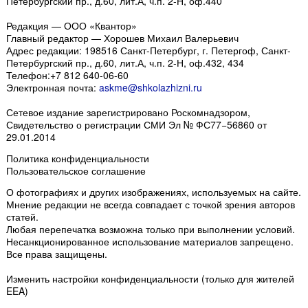
Петербургский пр., д.60, лит.А, ч.п. 2-Н, оф.440
Редакция — ООО «Квантор»
Главный редактор — Хорошев Михаил Валерьевич
Адрес редакции:
198516
Санкт-Петербург, г. Петергоф
,
Санкт-
Петербургский пр., д.60, лит.А, ч.п. 2-Н, оф.432, 434
Телефон:
+7 812 640-06-60
Электронная почта:
askme@shkolazhizni.ru
Сетевое издание зарегистрировано Роскомнадзором,
Свидетельство о регистрации СМИ Эл № ФС77−56860 от
29.01.2014
Политика конфиденциальности
Пользовательское соглашение
О фотографиях и других изображениях
, используемых на сайте.
Мнение редакции не всегда совпадает с точкой зрения авторов
статей.
Любая перепечатка возможна только
при выполнении условий
.
Несанкционированное использование материалов запрещено.
Все права защищены.
Изменить настройки конфиденциальности
(только для жителей
EEA)