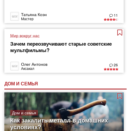
Татьяна Коэн
11
Мастер
Мир вокруг нас
Зачем переозвучивают старые советские
мультфильмы?
Олег Антонов
26
Аксакал
ДОМ И СЕМЬЯ
Дом и семья
Как закалить металл в домашних
условиях?