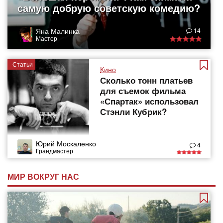
самую добрую советскую комедию?
Яна Малинка
14
Мастер
Статьи
Кино
Сколько тонн платьев
для съемок фильма
«Спартак» использовал
Стэнли Кубрик?
Юрий Москаленко
4
Грандмастер
МИР ВОКРУГ НАС