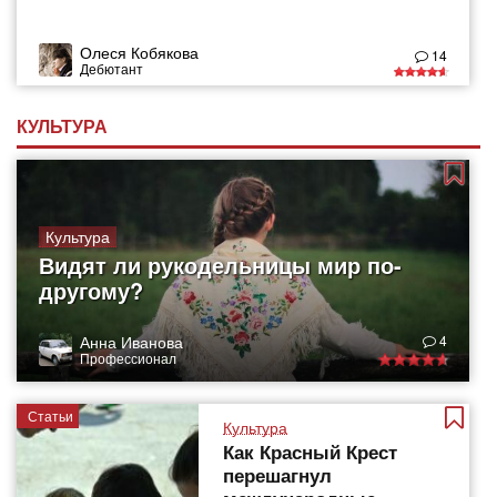
Олеся Кобякова
14
Дебютант
КУЛЬТУРА
Культура
Видят ли рукодельницы мир по-
другому?
Анна Иванова
4
Профессионал
Статьи
Культура
Как Красный Крест
перешагнул