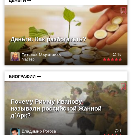
ДЕНЬГИ
Деньги. Как разбогатеть?
Татьяна Маркинова
15
Мастер
БИОГРАФИИ
Почему Римму Иванову
называли российской Жанной
д’Арк?
Владимир Рогоза
1