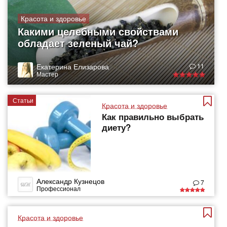
Красота и здоровье
Какими целебными свойствами
обладает зеленый чай?
Екатерина Елизарова
11
Мастер
Статьи
Красота и здоровье
Как правильно выбрать
диету?
Александр Кузнецов
7
Профессионал
Красота и здоровье