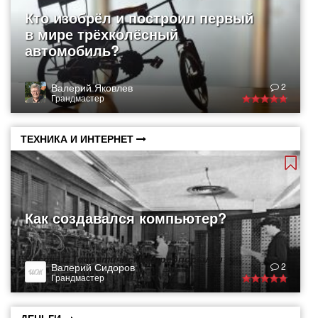
Кто изобрёл и построил первый
в мире трёхколёсный
автомобиль?
Валерий Яковлев
2
Грандмастер
ТЕХНИКА И ИНТЕРНЕТ
Как создавался компьютер?
Часть 1. Теоретические предпосылки
Валерий Сидоров
2
Грандмастер